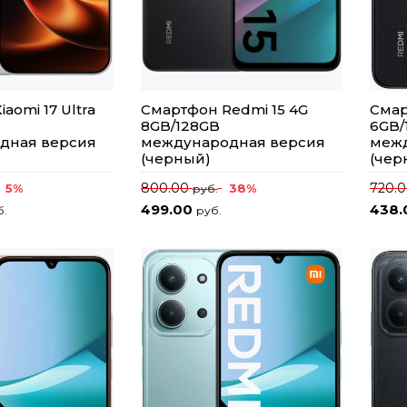
aomi 17 Ultra
Смартфон Redmi 15 4G
Смар
8GB/128GB
6GB/
дная версия
международная версия
межд
(черный)
(чер
800.00
720.
5%
38%
руб.
499.00
438
б.
руб.