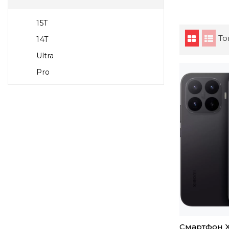
15T
То
14T
Ultra
Pro
Смартфон X