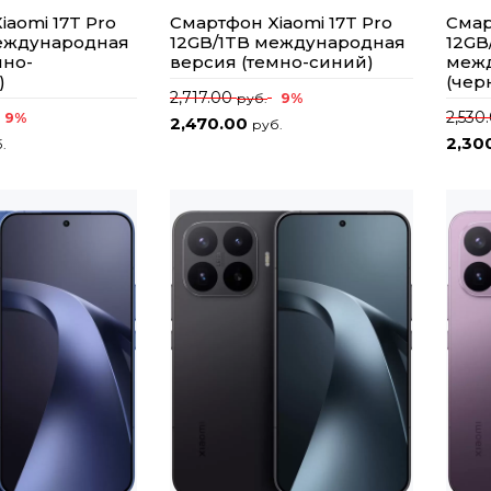
iaomi 17T Pro
Смартфон Xiaomi 17T Pro
Смар
международная
12GB/1TB международная
12GB
мно-
версия (темно-синий)
межд
)
(чер
2,717.00
9%
руб.
2,530
9%
2,470.00
руб.
2,30
.