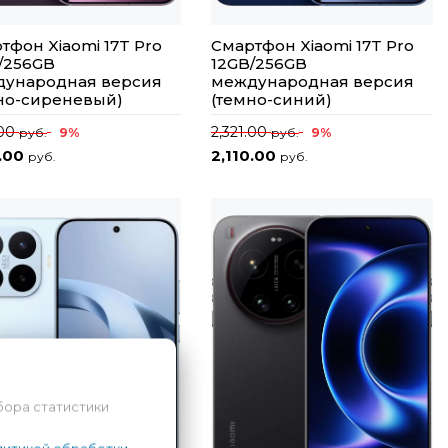
тфон Xiaomi 17T Pro
Смартфон Xiaomi 17T Pro
/256GB
12GB/256GB
ународная версия
международная версия
но-сиреневый)
(темно-синий)
.00
2,321.00
9%
9%
руб.
руб.
0.00
2,110.00
руб.
руб.
бора статистики