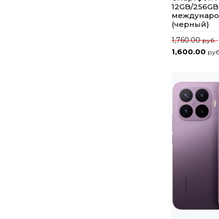
12GB/256GB
междунаро
(черный)
1,760.00
руб.
1,600.00
руб