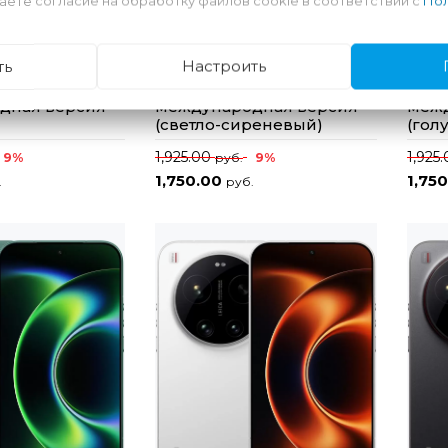
аете согласие на обработку файлов cookie в соответствии с
Пол
ть
Настроить
iaomi 17T
Смартфон Xiaomi 17T
Смар
12GB/512GB
12GB
дная версия
международная версия
межд
(светло-сиреневый)
(гол
1,925.00
1,925
9%
9%
руб.
1,750.00
1,75
.
руб.