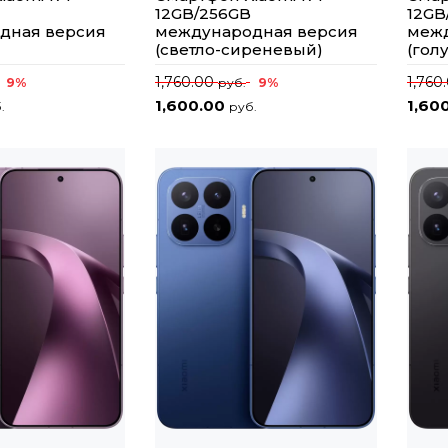
12GB/256GB
12GB
дная версия
международная версия
межд
(светло-сиреневый)
(гол
1,760.00
1,760
9%
9%
руб.
1,600.00
1,60
.
руб.