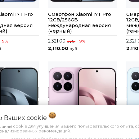
iaomi 17T Pro
Смартфон Xiaomi 17T Pro
Смар
12GB/256GB
12GB
дная версия
международная версия
межд
ий)
(черный)
(тем
2,321.00
2,321
9%
9%
руб.
2,110.00
2,11
.
руб.
 о Ваших
cookie
файлы cookie для улучшения Вашего пользовательского опыта, с
сонализированных рекомендаций.