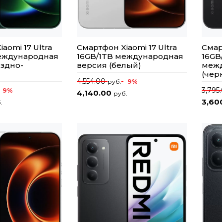
aomi 17 Ultra
Смартфон Xiaomi 17 Ultra
Смар
международная
16GB/1TB международная
16GB
ездно-
версия (белый)
межд
(чер
4,554.00
9%
руб.
3,795
9%
4,140.00
руб.
3,60
.