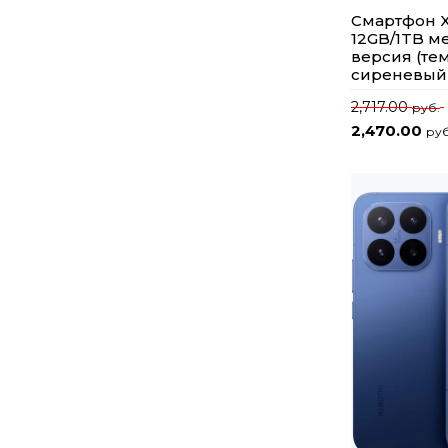
Смартфон X
12GB/1TB 
версия (те
сиреневый
2,717.00
руб.
2,470.00
руб