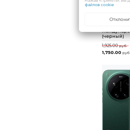
Нажав «Принять», Вы д
файлов cookie
.
Отклони
Смартфон X
12GB/512GB
междунаро
(черный)
1,925.00
руб.
1,750.00
руб