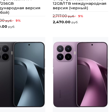
/256GB
12GB/1TB международная
ународная версия
версия (черный)
убой)
2,717.00
9%
руб.
.00
9%
руб.
2,470.00
руб.
0.00
руб.