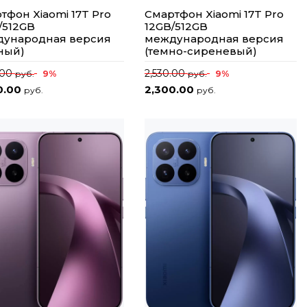
тфон Xiaomi 17T Pro
Смартфон Xiaomi 17T Pro
/512GB
12GB/512GB
ународная версия
международная версия
ный)
(темно-сиреневый)
.00
2,530.00
9%
9%
руб.
руб.
0.00
2,300.00
руб.
руб.