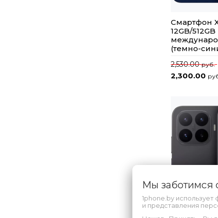
Смартфон X
12GB/512GB
междунаро
(темно-син
2,530.00
руб.
2,300.00
руб
Мы заботимся
1phone.by использует 
и представления пер