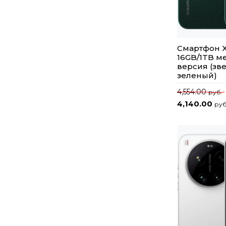
Смартфон Xi
16GB/1TB 
версия (зв
зеленый)
4,554.00
руб.
4,140.00
руб