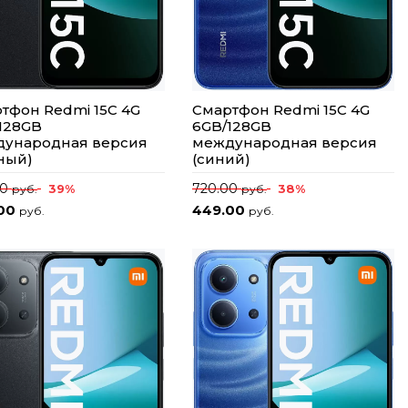
тфон Redmi 15C 4G
Смартфон Redmi 15C 4G
128GB
6GB/128GB
ународная версия
международная версия
ный)
(синий)
00
720.00
39%
38%
руб.
руб.
.00
449.00
руб.
руб.