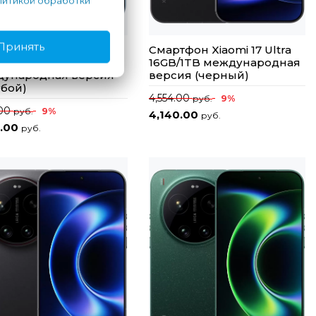
итикой обработки
Принять
тфон Xiaomi 17T
Смартфон Xiaomi 17 Ultra
/512GB
16GB/1TB международная
ународная версия
версия (черный)
убой)
4,554.00
9%
руб.
.00
9%
руб.
4,140.00
руб.
0.00
руб.