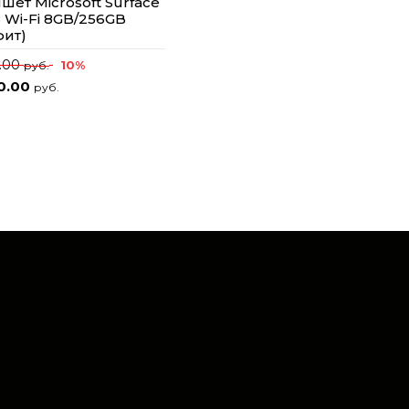
шет Microsoft Surface
8 Wi-Fi 8GB/256GB
фит)
0.00
10%
руб.
0.00
руб.