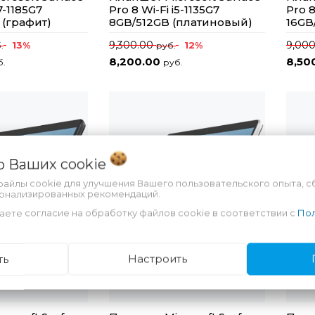
i7-1185G7
Pro 8 Wi-Fi i5-1135G7
Pro 8
 (графит)
8GB/512GB (платиновый)
16GB
9,300.00
9,00
13%
12%
.
руб.
8,200.00
8,50
б.
руб.
 о Ваших
cookie
файлы cookie для улучшения Вашего пользовательского опыта, с
сонализированных рекомендаций.
аете согласие на обработку файлов cookie в соответствии с
Пол
ть
Настроить