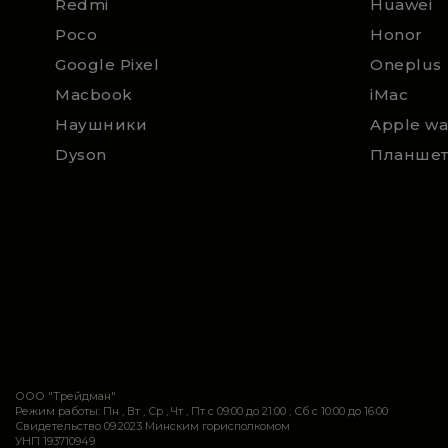
Redmi
Huawei
Poco
Honor
Google Pixel
Oneplus
Macbook
iMac
Наушники
Apple wa
Dyson
Планше
ООО "Трейдман"
Режим работы: Пн , Вт , Ср , Чт , Пт c 09:00 до 21:00 ; Сб c 10:00 до 16:00
Свидетельство 09.2023 Минским горисполкомом
УНП 193710949