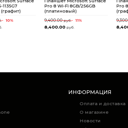
rosoft Surface
Планшет Microsoft Surface
План
i5-1135G7
Pro 8 Wi-Fi 8GB/256GB
Pro 
 (графит)
(платиновый)
(гра
9,400.00
9,30
10%
11%
.
руб.
8,400.00
8,40
б.
руб.
ИНФОРМАЦИЯ
Оплата и доставка
hone
О магазине
Новости