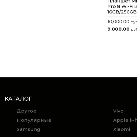
Планшет Mic
Pro 8 Wi-Fi 
16GB/256GB
10,000.00
руб
9,000.00
ру
КАТАЛОГ
Другое
Vivo
Популярные
Apple iP
Samsung
Xiaomi