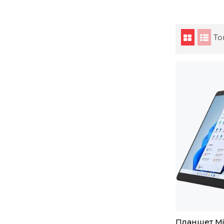
То
Планшет Mic