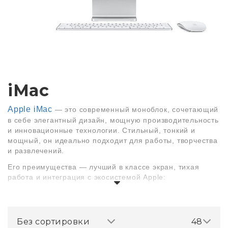
iMac
Apple
iMac
— это современный моноблок, сочетающий
в себе элегантный дизайн, мощную производительность
и инновационные технологии. Стильный, тонкий и
мощный, он идеально подходит для работы, творчества
и развлечений.
Его преимущества — лучший в классе экран, тихая
работа и интеграция с экосистемой
Apple
:
Яркий дисплей
Retina
4.5
K
(24 дюйма)
—
потрясающая цветопередача и четкость
Без сортировки
48
изображения.