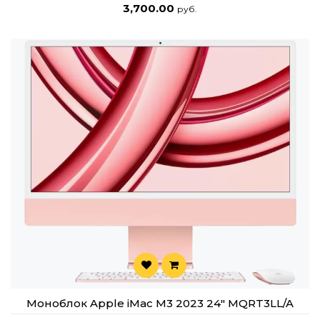
3,700.00
руб.
этих моноблоков:
Дизайн и конструкция
Толщина корпуса всего 11.5 мм — один из самых
тонких моноблоков на рынке.
Цветовая гамма представлена в 7 вариантах с
цветосинхронизированными аксессуарами и
обоями.
Комплектация: Включает клавиатуру Magic
Keyboard (в старших моделях — с Touch ID), мышь
Magic Mouse и адаптер питания.
Дисплей и мультимедиа
Экран: 24-дюймовый дисплей Retina 4.5K с
яркостью 500 нит, охватом P3 и поддержкой 1
Моноблок Apple iMac M3 2023 24" MQRT3LL/A
млрд цветов. Технология True Tone автоматически
корректирует цветопередачу под освещение.