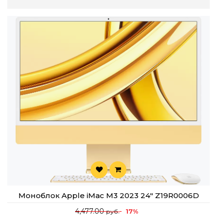
Мощный чип
Apple
M
3
— высокая
производительность для любых задач.
Элегантный дизайн
— ультратонкий корпус в семи
стильных цветах.
Тихая работа
— отсутствие вентиляторов
обеспечивает полную бесшумность.
Экосистема
Apple
— идеальная интеграция с
iPhone
,
iPad
и другими устройствами.
В нашем интернет магазине вы можете купить
iMac
M
3
по выгодной цене с гарантией и удобными условиями
оплаты.
Линейка iMac с чипом M3, представленная в октябре
Моноблок Apple iMac M3 2023 24" Z19R0006D
2023 года, сохранила культовый дизайн своих
предшественников, но получила значительный прирост
4,477.00
17%
руб.
производительности. Вот некоторые Ключевые аспекты