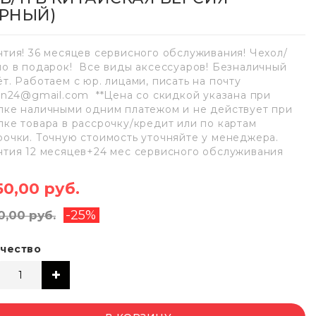
ЕРНЫЙ)
нтия! 36 месяцев сервисного обслуживания! Чехол/
ло в подарок! Все виды аксессуаров! Безналичный
ёт. Работаем с юр. лицами, писать на почту
lan24@gmail.com **Цена со скидкой указана при
пке наличными одним платежом и не действует при
пке товара в рассрочку/кредит или по картам
рочки. Точную стоимость уточняйте у менеджера.
нтия 12 месяцев+24 мес сервисного обслуживания
50,00 руб.
-25%
0,00 руб.
чество