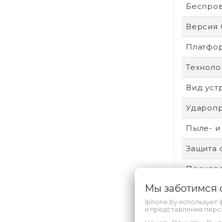
Беспро
Версия
Платфо
Техноло
Вид уст
Удароп
Пыле- и
Защита 
Произво
Мы заботимся
Аккумул
1phone.by использует 
Безопас
и представления пер