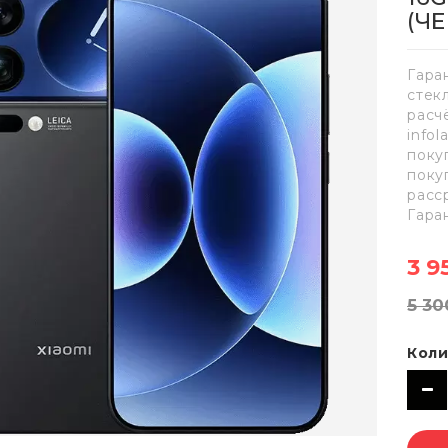
(Ч
Гара
стек
расч
info
поку
поку
расс
Гара
3 9
5 30
Коли