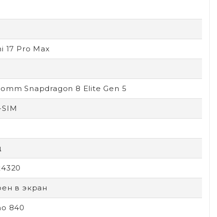
i 17 Pro Max
omm Snapdragon 8 Elite Gen 5
-SIM
ц
x4320
оен в экран
no 840