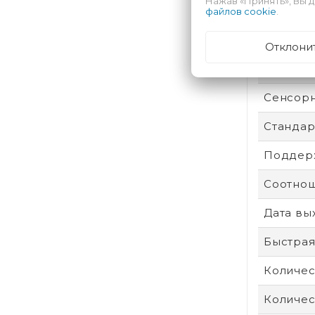
Нажав «Принять», Вы д
Техпроц
файлов cookie
.
Степень
Отклони
Операти
Сенсор
Стандар
Поддерж
Соотнош
Дата вы
Быстрая
Количес
Количес