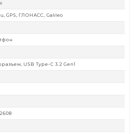
i
u, GPS, ГЛОНАСС, Galileo
тфон
разъем, USB Type-C 3.2 Gen1
x2608