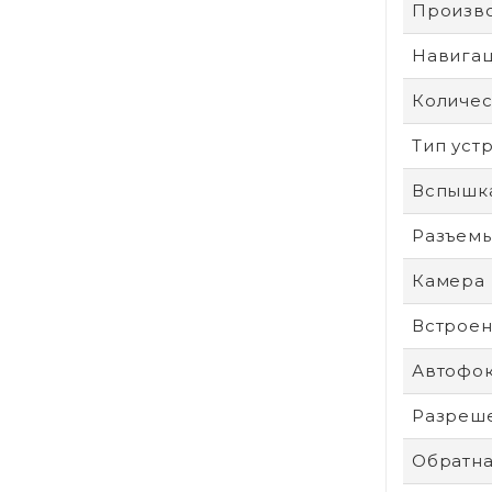
Произв
Навига
Количес
Тип уст
Вспышк
Разъем
Камера
Встроен
Автофо
Разреше
Обратна