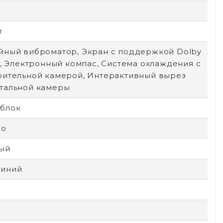
т
йный виброматор, Экран с поддержкой Dolby
n, Электронный компас, Система охлаждения с
рительной камерой, Интерактивный вырез
тальной камеры
блок
ло
ый
иний