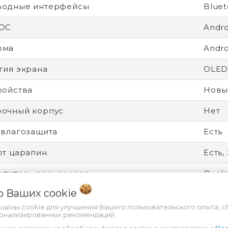
водные интерфейсы
Bluet
 ОС
Andro
рма
Andro
гия экрана
OLE
ройства
Новы
рочный корпус
Нет
 влагозащита
Есть
от царапин
Есть,
дитель процессора
Qual
 о Ваших
cookie
ятор
Несъ
файлы cookie для улучшения Вашего пользовательского опыта, с
ность
Разбл
сонализированных рекомендаций.