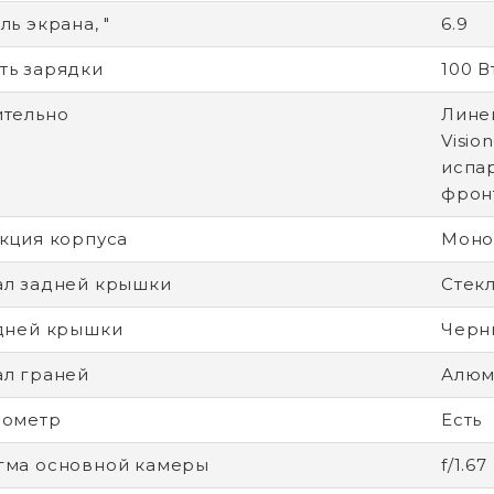
ь экрана, "
6.9
ь зарядки
100 В
тельно
Лине
Visio
испа
фрон
кция корпуса
Моно
л задней крышки
Стек
дней крышки
Черн
л граней
Алюм
рометр
Есть
гма основной камеры
f/1.67