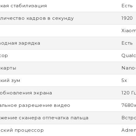
кая стабилизация
Есть
оличество кадров в секунду
1920
Xiaom
одная зарядка
Есть
сор
Qualc
-карты
Nano
кий зум
5x
 обновления экрана
120 Г
альное разрешение видео
7680
жение сканера отпечатка пальца
Встр
ский процессор
Adre