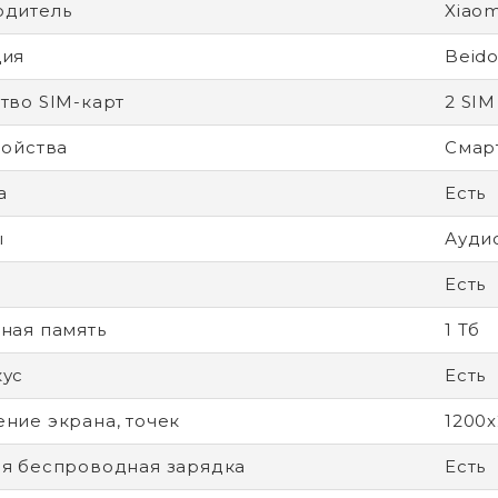
одитель
Xiaom
ция
Beido
тво SIM-карт
2 SIM
ройства
Смар
а
Есть
ы
Аудио
Есть
ная память
1 Тб
кус
Есть
ние экрана, точек
1200
я беспроводная зарядка
Есть