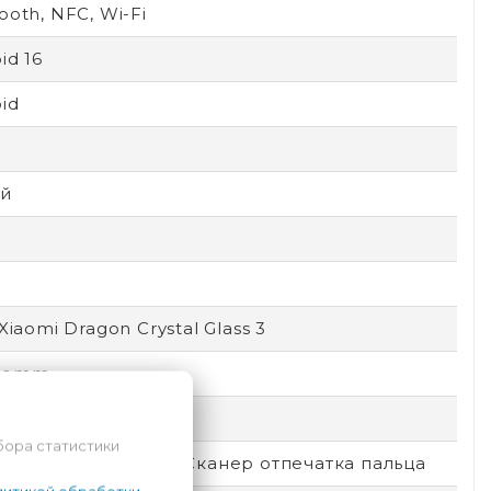
ooth, NFC, Wi-Fi
id 16
id
D
й
 Xiaomi Dragon Crystal Glass 3
comm
емный
бора статистики
окировка по лицу, Сканер отпечатка пальца