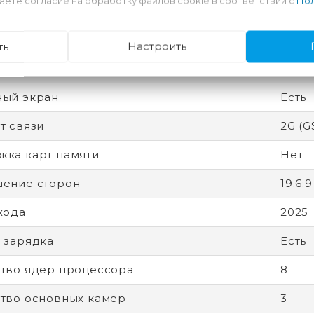
аете согласие на обработку файлов cookie в соответствии с
Пол
есс
3 нм
 защиты (IP)
IP68
ть
Настроить
вная память
16 Гб
ный экран
Есть
т связи
2G (G
ка карт памяти
Нет
ение сторон
19.6:9
хода
2025
 зарядка
Есть
тво ядер процессора
8
тво основных камер
3