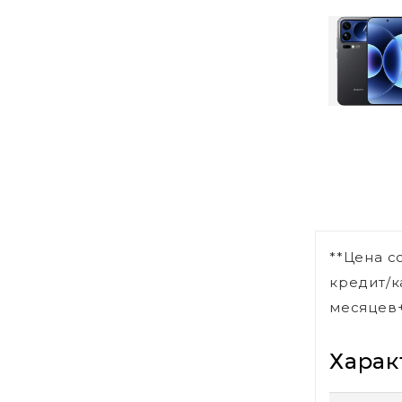
**Цена с
кредит/к
месяцев+
Харак