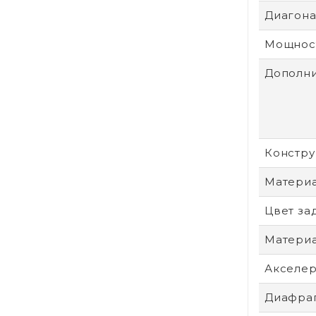
Диагонал
Мощност
Дополни
Констру
Материа
Цвет за
Материа
Акселе
Диафра