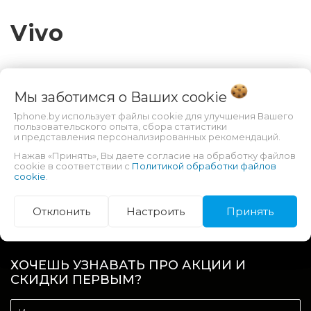
Vivo
В этом разделе нет товаров
Мы заботимся о Ваших
cookie
1phone.by использует файлы cookie для улучшения Вашего
пользовательского опыта, сбора статистики
и представления персонализированных рекомендаций.
Нажав «Принять», Вы даете согласие на обработку файлов
cookie в соответствии с
Политикой обработки файлов
cookie
.
КАТАЛОГ
Отклонить
Настроить
Принять
ИНФОРМАЦИЯ
ХОЧЕШЬ УЗНАВАТЬ ПРО АКЦИИ И
СКИДКИ ПЕРВЫМ?