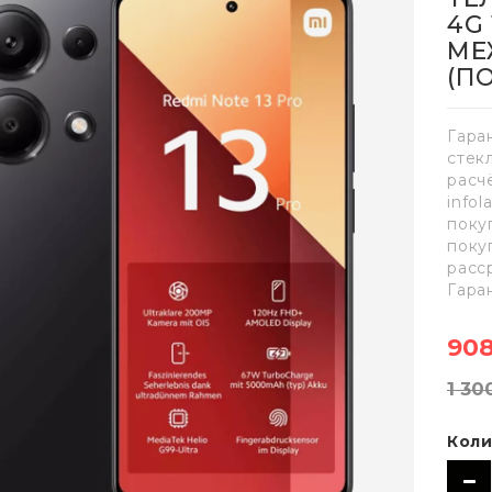
4G 
МЕ
(П
Гара
стек
расч
info
поку
поку
расс
Гара
908
1 30
Коли