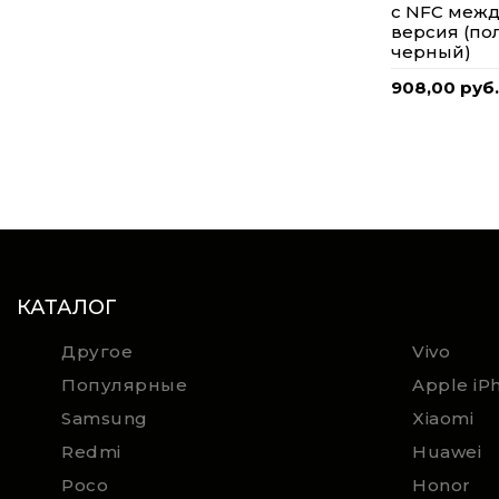
с NFC меж
версия (п
черный)
908,00 руб.
КАТАЛОГ
Другое
Vivo
Популярные
Apple iP
Samsung
Xiaomi
Redmi
Huawei
Poco
Honor