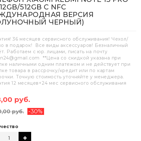
12GB/512GB С NFC
ЖДУНАРОДНАЯ ВЕРСИЯ
ОЛУНОЧНЫЙ ЧЕРНЫЙ)
нтия! 36 месяцев сервисного обслуживания! Чехол/
ло в подарок! Все виды аксессуаров! Безналичный
ёт. Работаем с юр. лицами, писать на почту
lan24@gmail.com **Цена со скидкой указана при
пке наличными одним платежом и не действует при
пке товара в рассрочку/кредит или по картам
рочки. Точную стоимость уточняйте у менеджера.
нтия 12 месяцев+24 мес сервисного обслуживания
,00 руб.
-30%
0,00 руб.
чество