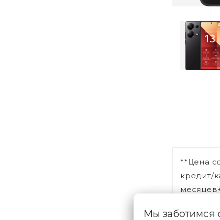
**Цена с
кредит/к
месяцев+
Мы заботимся