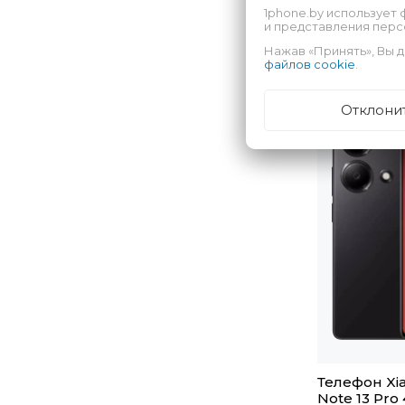
1phone.by использует 
и представления пер
Нажав «Принять», Вы д
файлов cookie
.
Отклони
Телефон Xi
Note 13 Pro