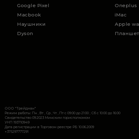
Google Pixel
Oneplus
Macbook
iMac
Наушники
Apple wa
Dyson
Планше
ООО "Трейдман"
Режим работы: Пн , Вт , Ср , Чт , Пт c 09:00 до 21:00 ; Сб c 10:00 до 16:00
Свидетельство 09.2023 Минским горисполкомом
УНП 193710949
Дата регистрации в Торговом реестре РБ: 10.06.2009
+375297777291