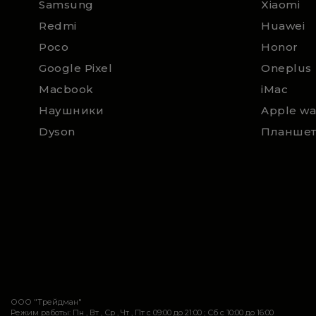
Samsung
Xiaomi
Redmi
Huawei
Poco
Honor
Google Pixel
Oneplus
Macbook
iMac
Наушники
Apple wa
Dyson
Планше
ООО "Трейдман"
Режим работы: Пн , Вт , Ср , Чт , Пт c 09:00 до 21:00 ; Сб c 10:00 до 16:00