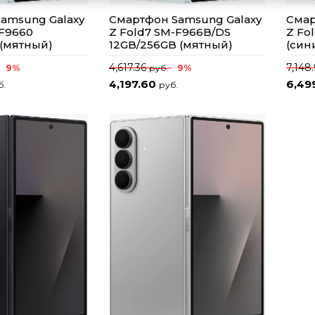
amsung Galaxy
Смартфон Samsung Galaxy
Смар
-F9660
Z Fold7 SM-F966B/DS
Z Fo
 (мятный)
12GB/256GB (мятный)
(син
4,617.36
7,148
9%
9%
руб.
4,197.60
6,49
б.
руб.