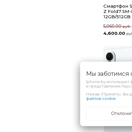
Смартфон S
Z Fold7 SM
12GB/512GB
5,060.00
руб.
4,600.00
ру
Мы заботимся
1phone.by использует 
и представления пер
Нажав «Принять», Вы д
файлов cookie
.
Отклони