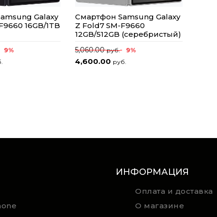
amsung Galaxy
Смартфон Samsung Galaxy
-F9660 16GB/1TB
Z Fold7 SM-F9660
12GB/512GB (серебристый)
5,060.00
9%
9%
руб.
4,600.00
.
руб.
ИНФОРМАЦИЯ
Оплата и доставка
hone
О магазине