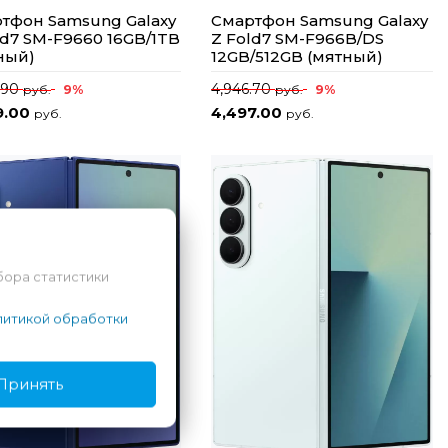
тфон Samsung Galaxy
Смартфон Samsung Galaxy
ld7 SM-F9660 16GB/1TB
Z Fold7 SM-F966B/DS
ный)
12GB/512GB (мятный)
.90
4,946.70
9%
9%
руб.
руб.
9.00
4,497.00
руб.
руб.
бора статистики
итикой обработки
Принять