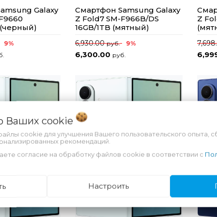
amsung Galaxy
Смартфон Samsung Galaxy
Смар
-F9660
Z Fold7 SM-F966B/DS
Z Fo
 (черный)
16GB/1TB (мятный)
(мят
6,930.00
7,698
9%
9%
руб.
6,300.00
6,99
б.
руб.
 о Ваших
cookie
файлы cookie для улучшения Вашего пользовательского опыта, с
сонализированных рекомендаций.
аете согласие на обработку файлов cookie в соответствии с
Пол
ть
Настроить