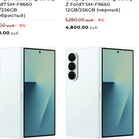
ld7 SM-F9660
Z Fold7 SM-F9660
/256GB
12GB/256GB (черный)
ебристый)
5,280.00
9%
руб.
.00
9%
руб.
4,800.00
руб.
0.00
руб.