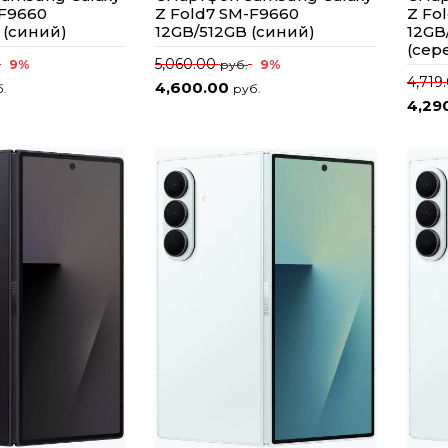
-F9660
Z Fold7 SM-F9660
Z Fo
 (синий)
12GB/512GB (синий)
12GB
(сер
5,060.00
9%
9%
руб.
4,719
4,600.00
.
руб.
4,29