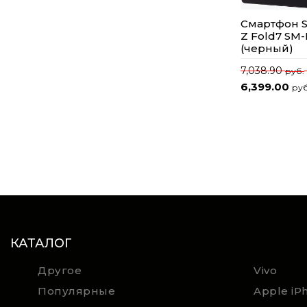
Смартфон S
Z Fold7 SM
(черный)
7,038.90
руб.
6,399.00
руб
КАТАЛОГ
Другое
Vivo
Популярные
Apple iP