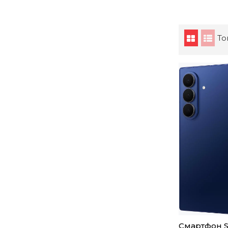
То
Смартфон S