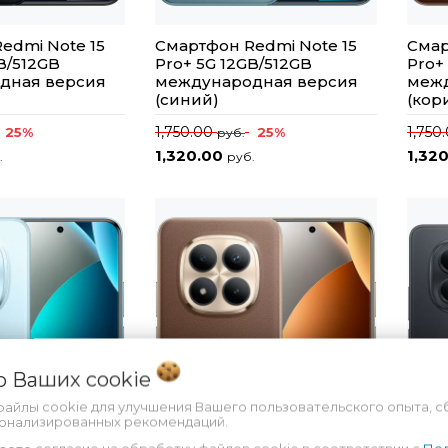
edmi Note 15
Смартфон Redmi Note 15
Смар
B/512GB
Pro+ 5G 12GB/512GB
Pro+
дная версия
международная версия
межд
(синий)
(кор
1,750.00
1,750
25%
25%
руб.
1,320.00
1,32
.
руб.
 о Ваших
cookie
файлы cookie для улучшения Вашего пользовательского опыта, с
сонализированных рекомендаций.