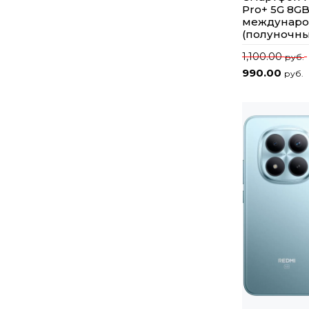
Pro+ 5G 8G
междунаро
(полуночн
1,100.00
руб.
990.00
руб.