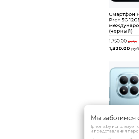
Смартфон R
Pro+ 5G 12G
междунаро
(черный)
1,750.00
руб.
1,320.00
руб
Мы заботимся
1phone.by использует 
и представления пер