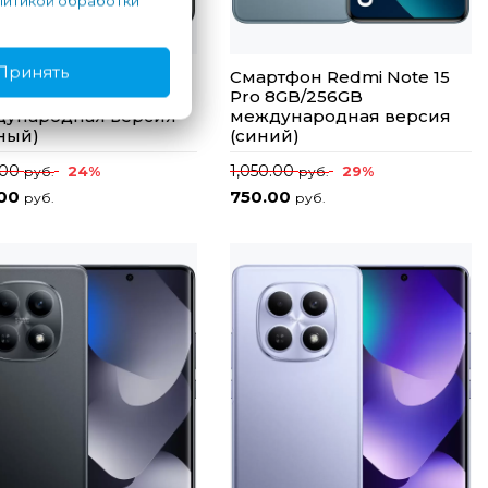
итикой обработки
Принять
тфон Redmi Note 15
Смартфон Redmi Note 15
8GB/256GB
Pro 8GB/256GB
ународная версия
международная версия
ный)
(синий)
.00
1,050.00
24%
29%
руб.
руб.
.00
750.00
руб.
руб.