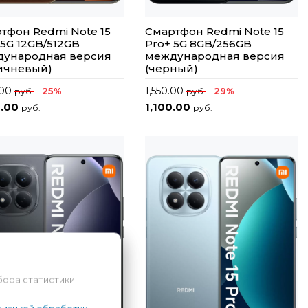
тфон Redmi Note 15
Смартфон Redmi Note 15
 5G 12GB/512GB
Pro+ 5G 8GB/256GB
ународная версия
международная версия
ичневый)
(черный)
.00
1,550.00
25%
29%
руб.
руб.
0.00
1,100.00
руб.
руб.
бора статистики