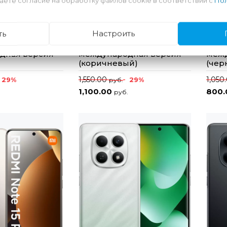
аете согласие на обработку файлов cookie в соответствии с
Пол
ть
Настроить
edmi Note 15
Смартфон Redmi Note 15
Смар
B/256GB
Pro+ 5G 8GB/256GB
Pro 
дная версия
международная версия
межд
(коричневый)
(чер
1,550.00
1,050
29%
29%
руб.
1,100.00
800
.
руб.