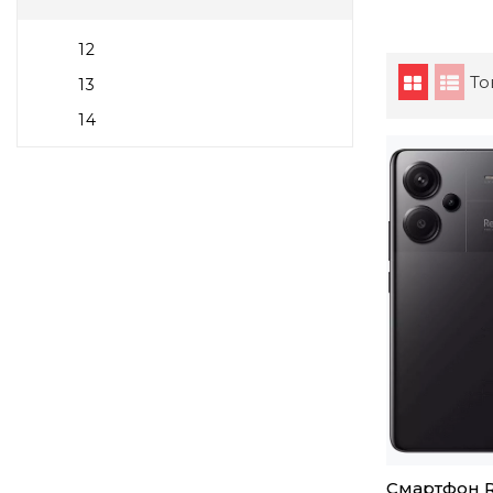
12
То
13
14
Смартфон R