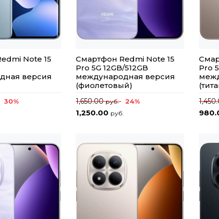
edmi Note 15
Смартфон Redmi Note 15
Смар
Pro 5G 12GB/512GB
Pro 
дная версия
международная версия
межд
(фиолетовый)
(тит
1,650.00
1,450
30%
24%
руб.
1,250.00
980
руб.