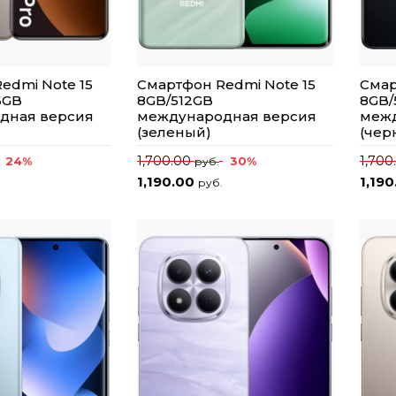
edmi Note 15
Смартфон Redmi Note 15
Смар
6GB
8GB/512GB
8GB/
дная версия
международная версия
межд
(зеленый)
(чер
1,700.00
1,700
24%
30%
руб.
1,190.00
1,19
руб.