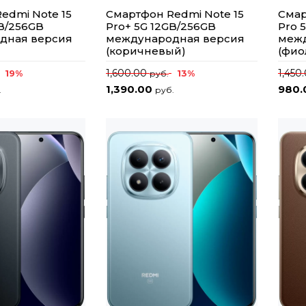
edmi Note 15
Смартфон Redmi Note 15
Смар
GB/256GB
Pro+ 5G 12GB/256GB
Pro 
дная версия
международная версия
межд
(коричневый)
(фио
1,600.00
1,450
19%
13%
руб.
1,390.00
980
.
руб.