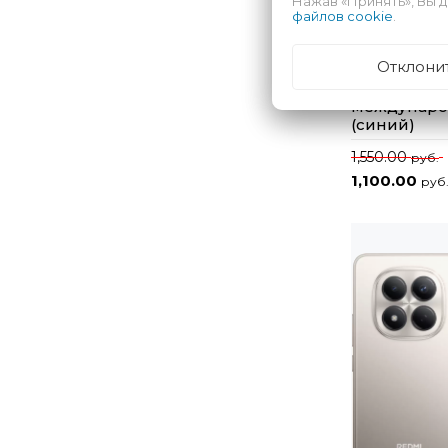
Нажав «Принять», Вы д
файлов cookie
.
Отклони
Смартфон R
Pro+ 5G 8G
междунаро
(синий)
1,550.00
руб.
1,100.00
руб