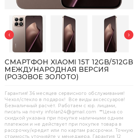
‹
›
СМАРТФОН XIAOMI 15T 12GB/512GB
МЕЖДУНАРОДНАЯ ВЕРСИЯ
(РОЗОВОЕ ЗОЛОТО)
Гарантия! 36 месяцев сервисного обслуживания!
Чехол/стекло в подарок! Все виды аксессуаров!
Безналичный расчёт. Работаем с юр. лицами,
писать на почту infolan24@gmail.com **Цена со
скидкой указана при покупке наличными одним
платежом и не действует при покупке товара в
рассрочку/кредит или по картам рассрочки. Точную
стоимость уточняйте у менеджера. Гарантия 12