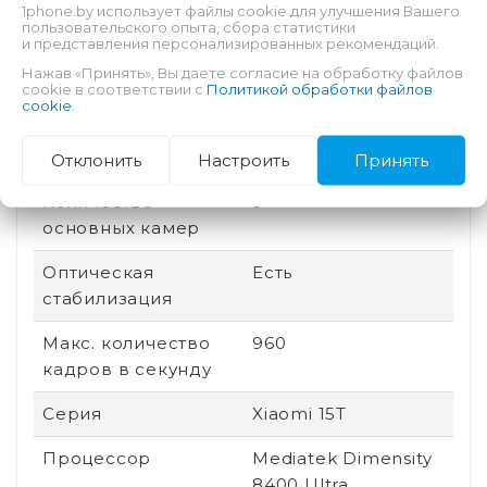
1phone.by использует файлы cookie для улучшения Вашего
пользовательского опыта, сбора статистики
Дата выхода
2025
и представления персонализированных рекомендаций.
Нажав «Принять», Вы даете согласие на обработку файлов
Быстрая зарядка
Есть
cookie в соответствии с
Политикой обработки файлов
cookie
.
Количество ядер
8
процессора
Отклонить
Настроить
Принять
Количество
3
основных камер
Оптическая
Есть
стабилизация
Макс. количество
960
кадров в секунду
Серия
Xiaomi 15T
Процессор
Mediatek Dimensity
8400 Ultra