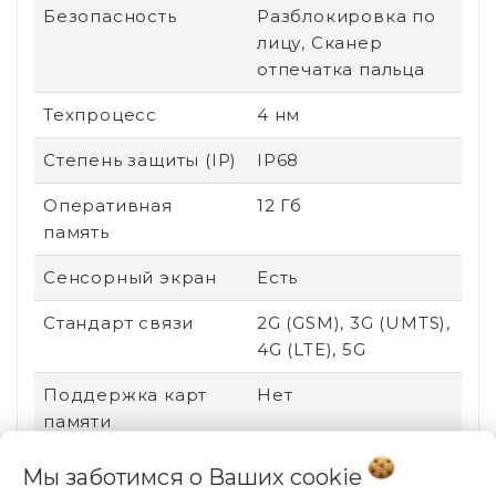
Безопасность
Разблокировка по
лицу, Сканер
отпечатка пальца
Техпроцесс
4 нм
Степень защиты (IP)
IP68
Оперативная
12 Гб
память
Сенсорный экран
Есть
Стандарт связи
2G (GSM), 3G (UMTS),
4G (LTE), 5G
Поддержка карт
Нет
памяти
Соотношение
19.5:9
Мы заботимся о Ваших
cookie
сторон