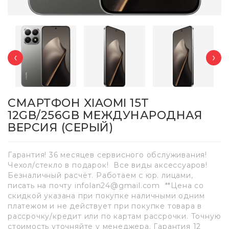
‹
›
СМАРТФОН XIAOMI 15T
12GB/256GB МЕЖДУНАРОДНАЯ
ВЕРСИЯ (СЕРЫЙ)
Гарантия! 36 месяцев сервисного обслуживания!
Чехол/стекло в подарок! Все виды аксессуаров!
Безналичный расчёт. Работаем с юр. лицами,
писать на почту infolan24@gmail.com **Цена со
скидкой указана при покупке наличными одним
платежом и не действует при покупке товара в
рассрочку/кредит или по картам рассрочки. Точную
стоимость уточняйте у менеджера. Гарантия 12