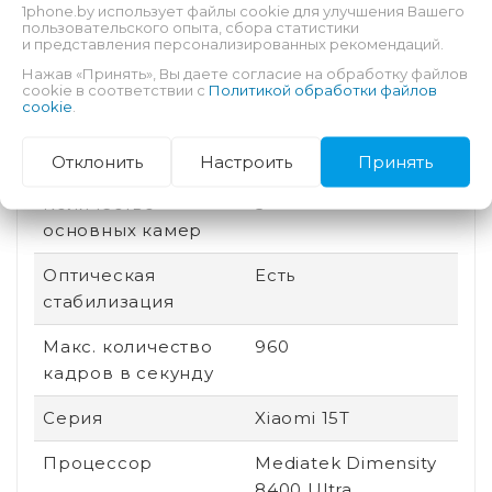
1phone.by использует файлы cookie для улучшения Вашего
пользовательского опыта, сбора статистики
Дата выхода
2025
и представления персонализированных рекомендаций.
Нажав «Принять», Вы даете согласие на обработку файлов
Быстрая зарядка
Есть
cookie в соответствии с
Политикой обработки файлов
cookie
.
Количество ядер
8
процессора
Отклонить
Настроить
Принять
Количество
3
основных камер
Оптическая
Есть
стабилизация
Макс. количество
960
кадров в секунду
Серия
Xiaomi 15T
Процессор
Mediatek Dimensity
8400 Ultra