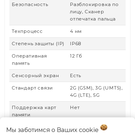
Безопасность
Разблокировка по
лицу, Сканер
отпечатка пальца
Техпроцесс
4 нм
Степень защиты (IP)
IP68
Оперативная
12 Гб
память
Сенсорный экран
Есть
Стандарт связи
2G (GSM), 3G (UMTS),
4G (LTE), 5G
Поддержка карт
Нет
памяти
Соотношение
19.5:9
Мы заботимся о Ваших
cookie
сторон