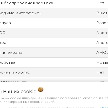
я беспроводная зарядка
Нет
водные интерфейсы
Bluet
рпуса
Розо
 ОС
Andro
рма
Andro
гия экрана
AMO
ройства
Новы
рочный корпус
Нет
 влагозащита
Нет
 о Ваших
cookie
от царапин
Gorill
файлы cookie для улучшения Вашего пользовательского опыта, с
дитель процессора
Qual
сонализированных рекомендаций.