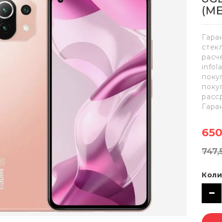
(М
Гара
стек
расч
info
поку
поку
расс
Гара
650
747,
Коли