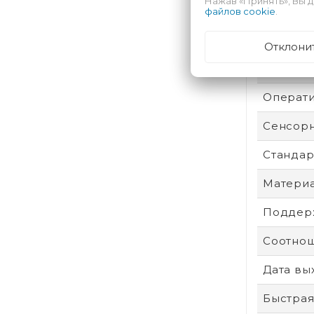
Нажав «Принять», Вы д
Аккумул
файлов cookie
.
Безопас
Отклони
Техпроц
Операти
Сенсор
Стандар
Материа
Поддерж
Соотнош
Дата вы
Быстрая