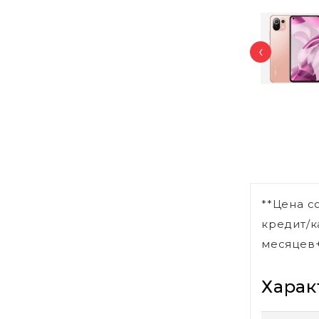
‹
**Цена с
кредит/к
месяцев+
Харак