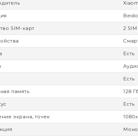
одитель
Xiaom
ция
Beid
тво SIM-карт
2 SIM
ройства
Смар
а
Есть
ы
Ауди
Есть
ная память
128 Г
кус
Есть
ние экрана, точек
1080
кция
Моно