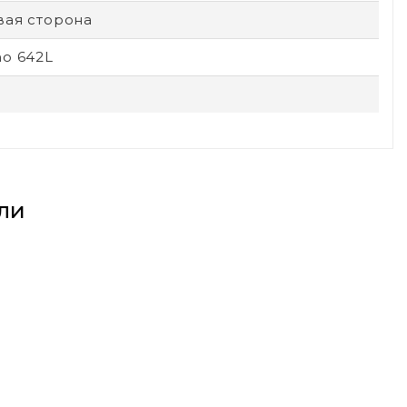
вая сторона
no 642L
ли