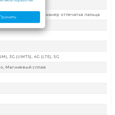
итикой обработки
емный
окировка по лицу, Сканер отпечатка пальца
Принять
SM), 3G (UMTS), 4G (LTE), 5G
ло, Магниевый сплав