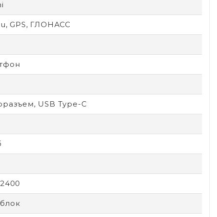
i
ou, GPS, ГЛОНАСС
тфон
оразъем, USB Type-C
б
х2400
блок