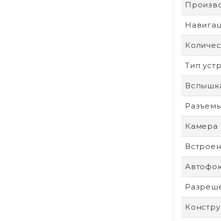
Произв
Навига
Количес
Тип уст
Вспышк
Разъем
Камера
Встроен
Автофо
Разреше
Констру