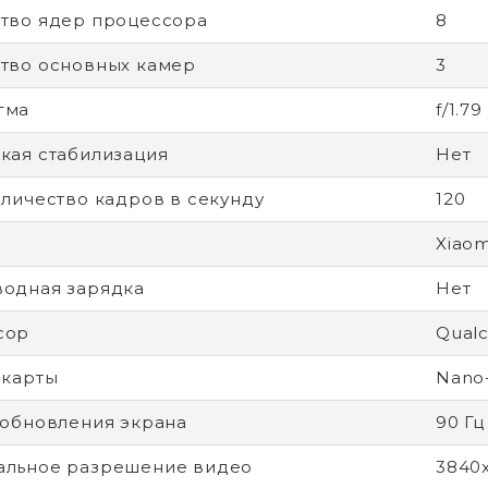
тво ядер процессора
8
тво основных камер
3
гма
f/1.79
кая стабилизация
Нет
оличество кадров в секунду
120
Xiaom
одная зарядка
Нет
сор
Qual
-карты
Nano
 обновления экрана
90 Гц
альное разрешение видео
3840