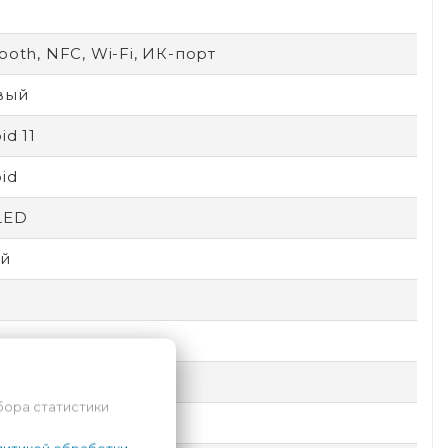
ooth, NFC, Wi-Fi, ИК-порт
вый
id 11
id
LED
й
a Glass 6
бора статистики
comm