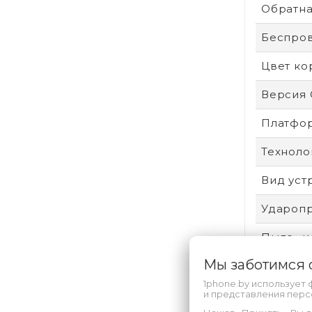
Обратна
Беспро
Цвет ко
Версия
Платфо
Техноло
Вид уст
Удароп
Пыле- и
Мы заботимся
Защита 
1phone.by использует 
Произво
и представления пер