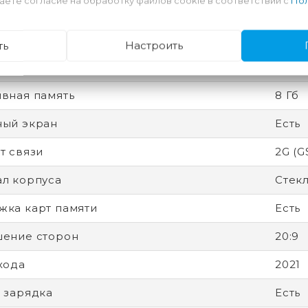
аете согласие на обработку файлов cookie в соответствии с
Пол
ятор
Несъ
ность
Разбл
ть
Настроить
есс
6 нм
вная память
8 Гб
ный экран
Есть
т связи
2G (G
л корпуса
Стек
ка карт памяти
Есть
ение сторон
20:9
хода
2021
 зарядка
Есть