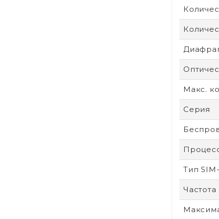
Количес
Количес
Диафра
Оптичес
Макс. к
Серия
Беспров
Процес
Тип SIM
Частота
Максим