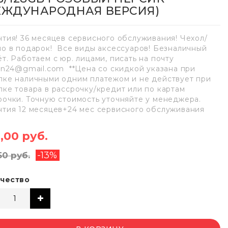
ЕЖДУНАРОДНАЯ ВЕРСИЯ)
нтия! 36 месяцев сервисного обслуживания! Чехол/
ло в подарок! Все виды аксессуаров! Безналичный
ёт. Работаем с юр. лицами, писать на почту
lan24@gmail.com **Цена со скидкой указана при
пке наличными одним платежом и не действует при
пке товара в рассрочку/кредит или по картам
рочки. Точную стоимость уточняйте у менеджера.
нтия 12 месяцев+24 мес сервисного обслуживания
,00 руб.
-13%
50 руб.
чество