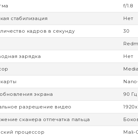
гма
f/1.8
кая стабилизация
Нет
оличество кадров в секунду
30
Redmi
одная зарядка
Нет
сор
Media
-карты
Nano
 обновления экрана
90 Гц
альное разрешение видео
1920x
жение сканера отпечатка пальца
Боко
ский процессор
Mali-