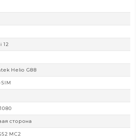
 12
tek Helio G88
-SIM
1080
вая сторона
G52 MC2