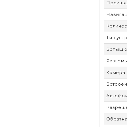
Произв
Навига
Количес
Тип уст
Вспышк
Разъем
Камера
Встроен
Автофо
Разреше
Обратна