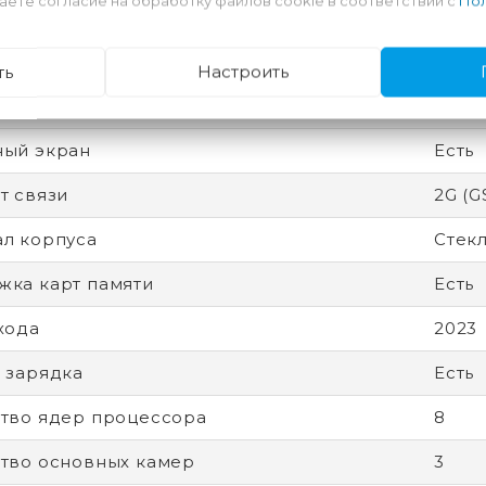
аете согласие на обработку файлов cookie в соответствии с
Пол
есс
12 нм
 защиты (IP)
IP53
ть
Настроить
вная память
8 Гб
ный экран
Есть
т связи
2G (G
л корпуса
Стекл
ка карт памяти
Есть
хода
2023
 зарядка
Есть
тво ядер процессора
8
тво основных камер
3