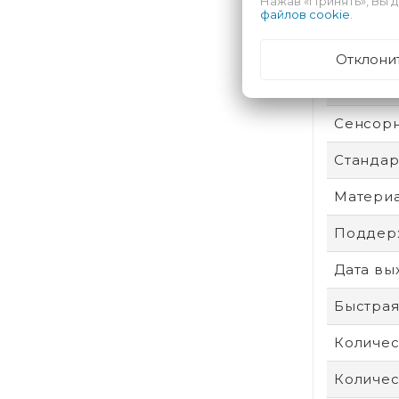
Нажав «Принять», Вы д
Техпроц
файлов cookie
.
Степень
Отклони
Операти
Сенсор
Стандар
Материа
Поддерж
Дата вы
Быстрая
Количес
Количес