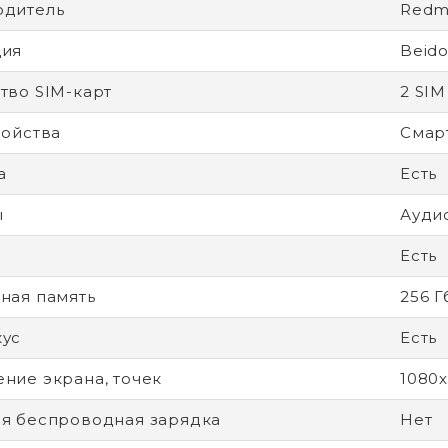
одитель
Redm
ция
Beido
тво SIM-карт
2 SIM
ройства
Смар
а
Есть
ы
Ауди
Есть
ная память
256 Г
кус
Есть
ние экрана, точек
1080
я беспроводная зарядка
Нет