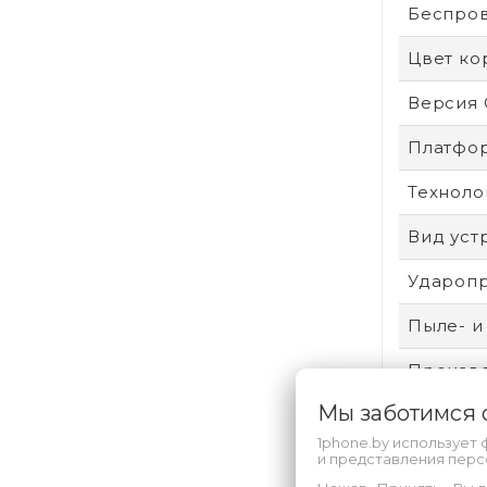
Беспро
Цвет ко
Версия
Платфо
Техноло
Вид уст
Удароп
Пыле- и
Произво
Мы заботимся
Аккумул
1phone.by использует 
Безопас
и представления пер