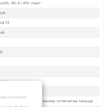
ooth, Wi-Fi, ИК-порт
бой
id 13
id
й
atek
емный
бора статистики
окировка по лицу, Сканер отпечатка пальца