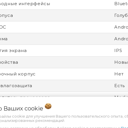
водные интерфейсы
Bluet
рпуса
Голу
 ОС
Andro
рма
Andro
гия экрана
IPS
ройства
Новы
рочный корпус
Нет
 влагозащита
Есть
дитель процессора
Medi
 о Ваших
cookie
ятор
Несъ
файлы cookie для улучшения Вашего пользовательского опыта, с
ность
Разбл
сонализированных рекомендаций.