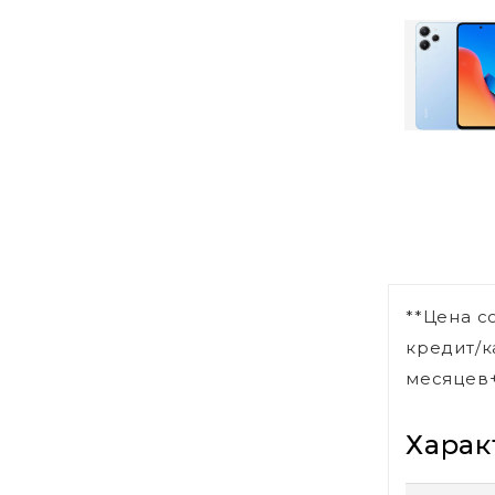
**Цена с
кредит/к
месяцев+
Харак