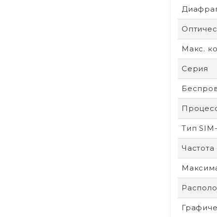
Диафра
Оптичес
Макс. к
Серия
Беспров
Процес
Тип SIM
Частота
Максим
Располо
Графиче