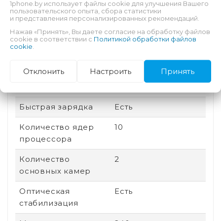
4G (LTE), 5G
1phone.by использует файлы cookie для улучшения Вашего
пользовательского опыта, сбора статистики
и представления персонализированных рекомендаций.
Поддержка карт
Нет
Нажав «Принять», Вы даете согласие на обработку файлов
памяти
cookie в соответствии с
Политикой обработки файлов
cookie
.
Соотношение
22:9
сторон
Отклонить
Настроить
Принять
Дата выхода
2025
Быстрая зарядка
Есть
Количество ядер
10
процессора
Количество
2
основных камер
Оптическая
Есть
стабилизация