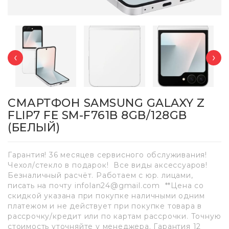
‹
›
СМАРТФОН SAMSUNG GALAXY Z
FLIP7 FE SM-F761B 8GB/128GB
(БЕЛЫЙ)
Гарантия! 36 месяцев сервисного обслуживания!
Чехол/стекло в подарок! Все виды аксессуаров!
Безналичный расчёт. Работаем с юр. лицами,
писать на почту infolan24@gmail.com **Цена со
скидкой указана при покупке наличными одним
платежом и не действует при покупке товара в
рассрочку/кредит или по картам рассрочки. Точную
стоимость уточняйте у менеджера. Гарантия 12