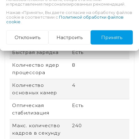
и представления персонализированных рекомендаций.
памяти
Нажав «Принять», Вы даете согласие на обработку файлов
cookie в соответствии с
Политикой обработки файлов
Соотношение
19.5:9
cookie
.
сторон
Отклонить
Настроить
Принять
Дата выхода
2025
Быстрая зарядка
Есть
Количество ядер
8
процессора
Количество
4
основных камер
Оптическая
Есть
стабилизация
Макс. количество
240
кадров в секунду