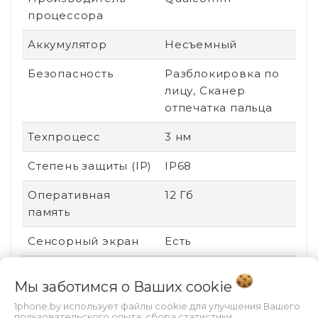
процессора
Аккумулятор
Несъемный
Безопасность
Разблокировка по
лицу, Сканер
отпечатка пальца
Техпроцесс
3 нм
Степень защиты (IP)
IP68
Оперативная
12 Гб
память
Сенсорный экран
Есть
Стандарт связи
2G (GSM), 3G (UMTS),
Мы заботимся о Ваших
cookie
4G (LTE), 5G
1phone.by использует файлы cookie для улучшения Вашего
Поддержка карт
Нет
пользовательского опыта, сбора статистики