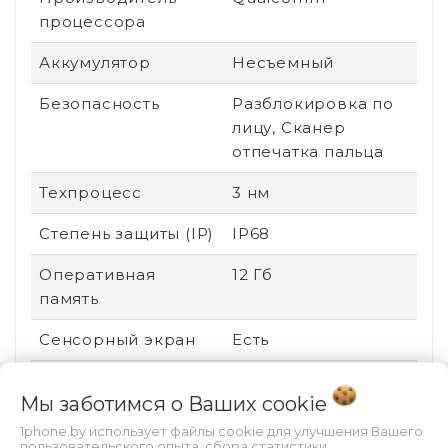
процессора
Аккумулятор
Несъемный
Безопасность
Разблокировка по
лицу, Сканер
отпечатка пальца
Техпроцесс
3 нм
Степень защиты (IP)
IP68
Оперативная
12 Гб
память
Сенсорный экран
Есть
Стандарт связи
2G (GSM), 3G (UMTS),
Мы заботимся о Ваших
cookie
4G (LTE), 5G
1phone.by использует файлы cookie для улучшения Вашего
Поддержка карт
Нет
пользовательского опыта, сбора статистики