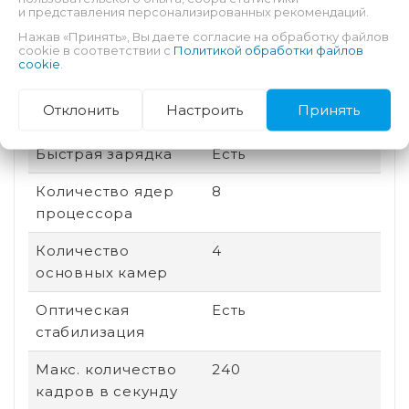
и представления персонализированных рекомендаций.
памяти
Нажав «Принять», Вы даете согласие на обработку файлов
cookie в соответствии с
Политикой обработки файлов
Соотношение
19.5:9
cookie
.
сторон
Отклонить
Настроить
Принять
Дата выхода
2025
Быстрая зарядка
Есть
Количество ядер
8
процессора
Количество
4
основных камер
Оптическая
Есть
стабилизация
Макс. количество
240
кадров в секунду