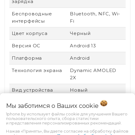
зарядка
Беспроводные
Bluetooth, NFC, Wi-
интерфейсы
Fi
Цвет корпуса
Черный
Версия ОС
Android 13
Платформа
Android
Технология экрана
Dynamic AMOLED
2X
Вид устройства
Новый
Ударопрочный
Нет
Мы заботимся о Ваших
cookie
корпус
1phone.by использует файлы cookie для улучшения Вашего
пользовательского опыта, сбора статистики
Пыле- и
Есть
и представления персонализированных рекомендаций.
влагозащита
Нажав «Принять», Вы даете согласие на обработку файлов