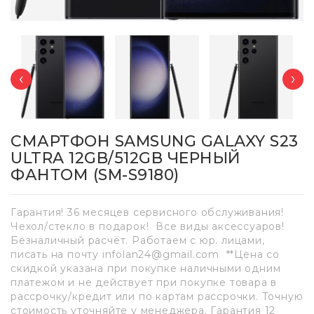
‹
›
СМАРТФОН SAMSUNG GALAXY S23
ULTRA 12GB/512GB ЧЕРНЫЙ
ФАНТОМ (SM-S9180)
Гарантия! 36 месяцев сервисного обслуживания!
Чехол/стекло в подарок! Все виды аксессуаров!
Безналичный расчёт. Работаем с юр. лицами,
писать на почту infolan24@gmail.com **Цена со
скидкой указана при покупке наличными одним
платежом и не действует при покупке товара в
рассрочку/кредит или по картам рассрочки. Точную
стоимость уточняйте у менеджера. Гарантия 12