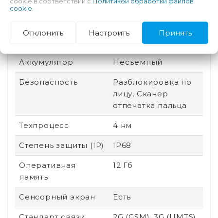
cookie в соответствии с
Политикой обработки файлов
cookie
.
Защита от царапин
Gorilla Glass Victus 2
Производитель
Qualcomm
Отклонить
Настроить
Принять
процессора
Аккумулятор
Несъемный
Безопасность
Разблокировка по
лицу, Сканер
отпечатка пальца
Техпроцесс
4 нм
Степень защиты (IP)
IP68
Оперативная
12 Гб
память
Сенсорный экран
Есть
Стандарт связи
2G (GSM), 3G (UMTS),