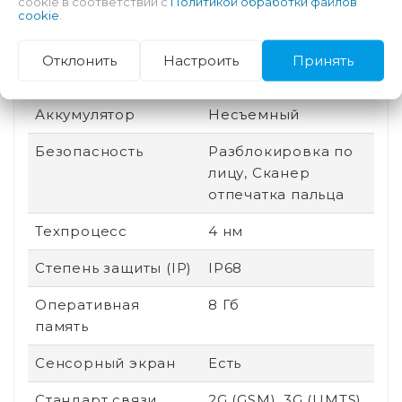
cookie в соответствии с
Политикой обработки файлов
cookie
.
Защита от царапин
Gorilla Glass Victus 2
Производитель
Qualcomm
Отклонить
Настроить
Принять
процессора
Аккумулятор
Несъемный
Безопасность
Разблокировка по
лицу, Сканер
отпечатка пальца
Техпроцесс
4 нм
Степень защиты (IP)
IP68
Оперативная
8 Гб
память
Сенсорный экран
Есть
Стандарт связи
2G (GSM), 3G (UMTS),