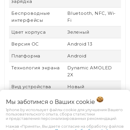
зарядка
Беспроводные
Bluetooth, NFC, Wi-
интерфейсы
Fi
Цвет корпуса
Зеленый
Версия ОС
Android 13
Платформа
Android
Технология экрана
Dynamic AMOLED
2X
Вид устройства
Новый
Ударопрочный
Нет
Мы заботимся о Ваших
cookie
корпус
1phone.by использует файлы cookie для улучшения Вашего
пользовательского опыта, сбора статистики
Пыле- и
Есть
и представления персонализированных рекомендаций.
влагозащита
Нажав «Принять», Вы даете согласие на обработку файлов