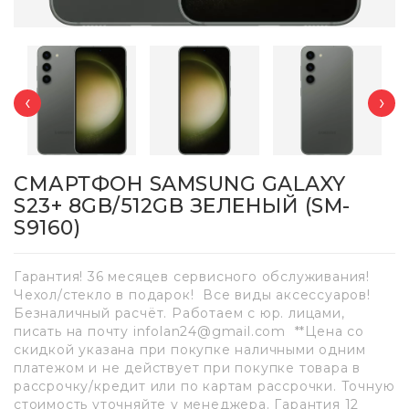
‹
›
СМАРТФОН SAMSUNG GALAXY
S23+ 8GB/512GB ЗЕЛЕНЫЙ (SM-
S9160)
Гарантия! 36 месяцев сервисного обслуживания!
Чехол/стекло в подарок! Все виды аксессуаров!
Безналичный расчёт. Работаем с юр. лицами,
писать на почту infolan24@gmail.com **Цена со
скидкой указана при покупке наличными одним
платежом и не действует при покупке товара в
рассрочку/кредит или по картам рассрочки. Точную
стоимость уточняйте у менеджера. Гарантия 12