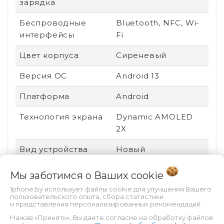
зарядка
Беспроводные
Bluetooth, NFC, Wi-
интерфейсы
Fi
Цвет корпуса
Сиреневый
Версия ОС
Android 13
Платформа
Android
Технология экрана
Dynamic AMOLED
2X
Вид устройства
Новый
Ударопрочный
Нет
Мы заботимся о Ваших
cookie
корпус
1phone.by использует файлы cookie для улучшения Вашего
пользовательского опыта, сбора статистики
Пыле- и
Есть
и представления персонализированных рекомендаций.
влагозащита
Нажав «Принять», Вы даете согласие на обработку файлов