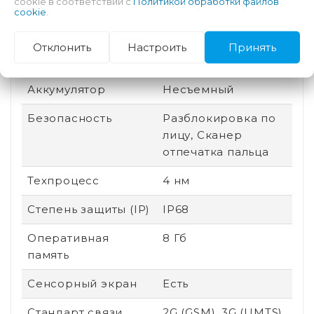
cookie в соответствии с
Политикой обработки файлов
cookie
.
Защита от царапин
Gorilla Glass Victus 2
Производитель
Qualcomm
Отклонить
Настроить
Принять
процессора
Аккумулятор
Несъемный
Безопасность
Разблокировка по
лицу, Сканер
отпечатка пальца
Техпроцесс
4 нм
Степень защиты (IP)
IP68
Оперативная
8 Гб
память
Сенсорный экран
Есть
Стандарт связи
2G (GSM), 3G (UMTS),