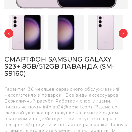
‹
›
СМАРТФОН SAMSUNG GALAXY
S23+ 8GB/512GB ЛАВАНДА (SM-
S9160)
Гарантия! 36 месяцев сервисного обслуживания!
Чехол/стекло в подарок! Все виды аксессуаров!
Безналичный расчёт. Работаем с юр. лицами,
писать на почту infolan24@gmail.com **Цена со
скидкой указана при покупке наличными одним
платежом и не действует при покупке товара в
рассрочку/кредит или по картам рассрочки. Точную
стоимость уточняйте у менеджера. Гарантия 12