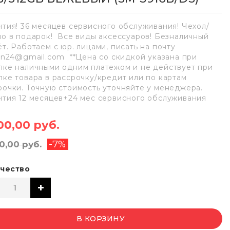
нтия! 36 месяцев сервисного обслуживания! Чехол/
ло в подарок! Все виды аксессуаров! Безналичный
ёт. Работаем с юр. лицами, писать на почту
lan24@gmail.com **Цена со скидкой указана при
пке наличными одним платежом и не действует при
пке товара в рассрочку/кредит или по картам
рочки. Точную стоимость уточняйте у менеджера.
нтия 12 месяцев+24 мес сервисного обслуживания
00,00 руб.
-7%
0,00 руб.
чество
В КОРЗИНУ