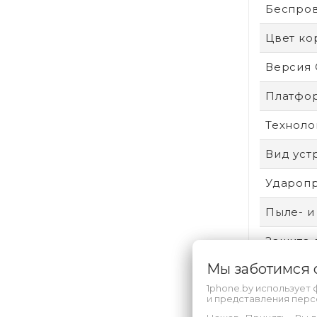
Беспро
Цвет ко
Версия
Платфо
Техноло
Вид уст
Удароп
Пыле- и
Защита 
Мы заботимся
Произво
1phone.by использует 
Аккумул
и представления пер