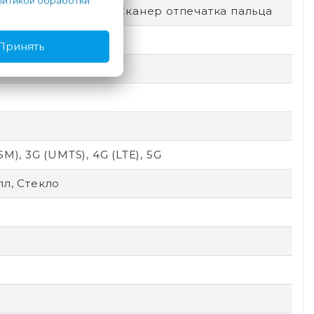
итикой обработки
окировка по лицу, Сканер отпечатка пальца
Принять
SM), 3G (UMTS), 4G (LTE), 5G
л, Стекло