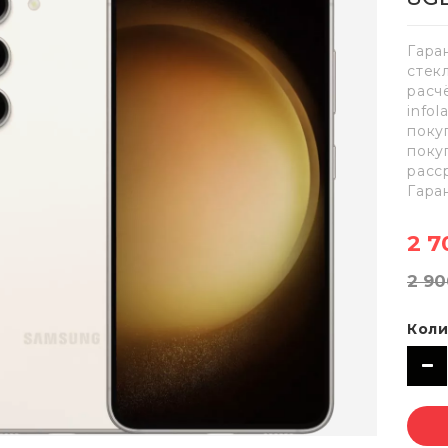
Гара
стек
расч
info
поку
поку
расс
Гара
2 7
2 90
Коли