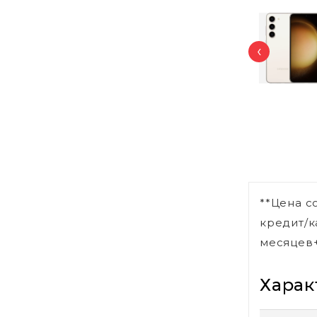
‹
**Цена с
кредит/к
месяцев+
Харак