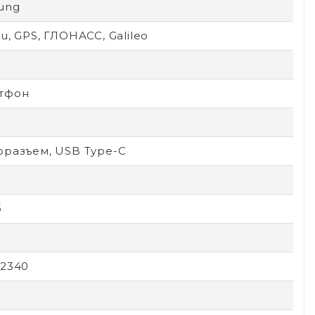
ung
u, GPS, ГЛОНАСС, Galileo
тфон
оразъем, USB Type-C
б
х2340