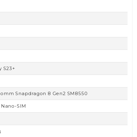
y S23+
comm Snapdragon 8 Gen2 SM8550
 Nano-SIM
ц