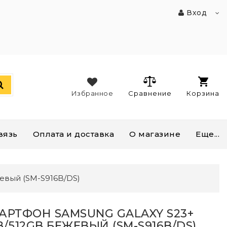
Вход
Избранное
Сравнение
Корзина
вязь
Оплата и доставка
О магазине
Еще...
евый (SM-S916B/DS)
АРТФОН SAMSUNG GALAXY S23+
B/512GB БЕЖЕВЫЙ (SM-S916B/DS)