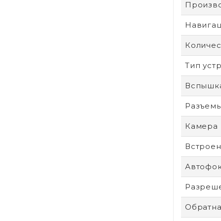
Произв
Навига
Количес
Тип уст
Вспышк
Разъем
Камера
Встроен
Автофо
Разреше
Обратна