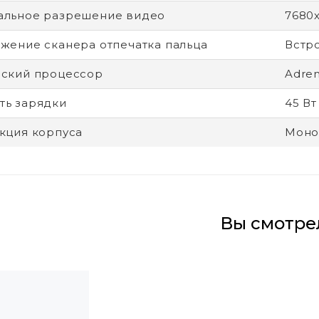
альное разрешение видео
7680
жение сканера отпечатка пальца
Встр
ский процессор
Adre
ь зарядки
45 Вт
кция корпуса
Моно
Вы смотре