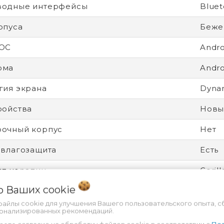
водные интерфейсы
Bluet
рпуса
Беже
 ОС
Andro
рма
Andro
гия экрана
Dyna
ройства
Новы
рочный корпус
Нет
 влагозащита
Есть
от царапин
Gorill
 о Ваших
cookie
дитель процессора
Qual
файлы cookie для улучшения Вашего пользовательского опыта, с
ятор
Несъ
сонализированных рекомендаций.