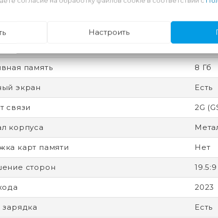
аете согласие на обработку файлов cookie в соответствии с
Пол
ность
Разбл
есс
4 нм
ть
Настроить
 защиты (IP)
IP68
вная память
8 Гб
ный экран
Есть
т связи
2G (G
л корпуса
Метал
ка карт памяти
Нет
ение сторон
19.5:9
хода
2023
 зарядка
Есть