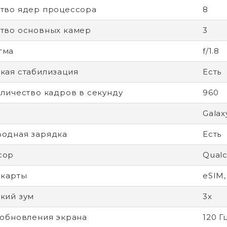
тво ядер процессора
8
тво основных камер
3
гма
f/1.8
кая стабилизация
Есть
оличество кадров в секунду
960
Galax
одная зарядка
Есть
сор
Qual
-карты
eSIM,
кий зум
3х
 обновления экрана
120 Г