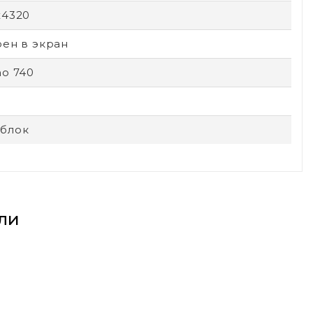
x4320
оен в экран
no 740
блок
ли