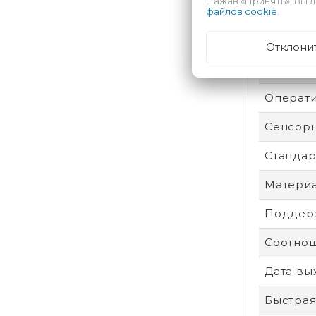
Нажав «Принять», Вы д
Безопас
файлов cookie
.
Техпроц
Отклони
Степень
Операти
Сенсор
Стандар
Материа
Поддерж
Соотнош
Дата вы
Быстрая