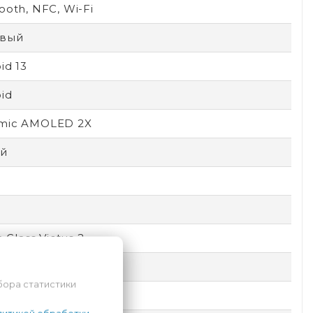
ooth, NFC, Wi-Fi
вый
id 13
id
mic AMOLED 2X
й
a Glass Victus 2
comm
бора статистики
емный