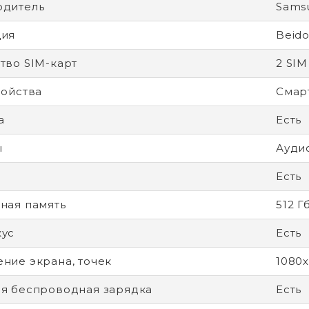
одитель
Sams
ция
Beido
тво SIM-карт
2 SIM
ройства
Смар
а
Есть
ы
Ауди
Есть
ная память
512 Г
кус
Есть
ние экрана, точек
1080
я беспроводная зарядка
Есть