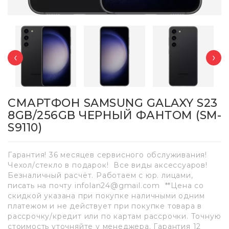
‹
›
СМАРТФОН SAMSUNG GALAXY S23
8GB/256GB ЧЕРНЫЙ ФАНТОМ (SM-
S9110)
Гарантия! 36 месяцев сервисного обслуживания!
Чехол/стекло в подарок! Все виды аксессуаров!
Безналичный расчёт. Работаем с юр. лицами,
писать на почту infolan24@gmail.com **Цена со
скидкой указана при покупке наличными одним
платежом и не действует при покупке товара в
рассрочку/кредит или по картам рассрочки. Точную
стоимость уточняйте у менеджера. Гарантия 12