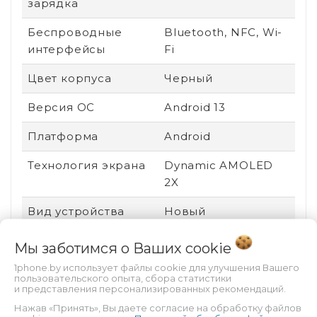
зарядка
Беспроводные
Bluetooth, NFC, Wi-
интерфейсы
Fi
Цвет корпуса
Черный
Версия ОС
Android 13
Платформа
Android
Технология экрана
Dynamic AMOLED
2X
Вид устройства
Новый
Ударопрочный
Нет
Мы заботимся о Ваших
cookie
корпус
1phone.by использует файлы cookie для улучшения Вашего
пользовательского опыта, сбора статистики
Пыле- и
Есть
и представления персонализированных рекомендаций.
влагозащита
Нажав «Принять», Вы даете согласие на обработку файлов