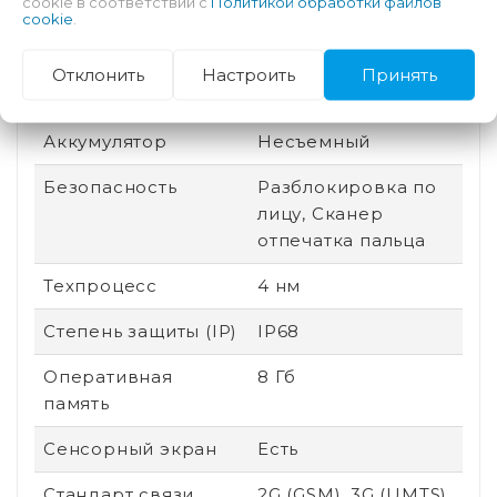
cookie в соответствии с
Политикой обработки файлов
cookie
.
Защита от царапин
Gorilla Glass Victus 2
Производитель
Qualcomm
Отклонить
Настроить
Принять
процессора
Аккумулятор
Несъемный
Безопасность
Разблокировка по
лицу, Сканер
отпечатка пальца
Техпроцесс
4 нм
Степень защиты (IP)
IP68
Оперативная
8 Гб
память
Сенсорный экран
Есть
Стандарт связи
2G (GSM), 3G (UMTS),