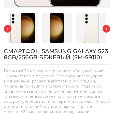
‹
›
СМАРТФОН SAMSUNG GALAXY S23
8GB/256GB БЕЖЕВЫЙ (SM-S9110)
Гарантия! 36 месяцев сервисного обслуживания!
Чехол/стекло в подарок! Все виды аксессуаров!
Безналичный расчёт. Работаем с юр. лицами,
писать на почту infolan24@gmail.com **Цена со
скидкой указана при покупке наличными одним
платежом и не действует при покупке товара в
рассрочку/кредит или по картам рассрочки. Точную
стоимость уточняйте у менеджера. Гарантия 12
месяцев+24 мес сервисного обслуживания