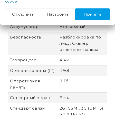
cookie
.
Производитель
Qualcomm
Отклонить
Настроить
Принять
процессора
Аккумулятор
Несъемный
Безопасность
Разблокировка по
лицу, Сканер
отпечатка пальца
Техпроцесс
4 нм
Степень защиты (IP)
IP68
Оперативная
8 Гб
память
Сенсорный экран
Есть
Стандарт связи
2G (GSM), 3G (UMTS),
4G (LTE), 5G