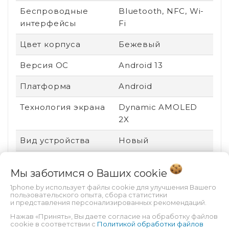
Беспроводные
Bluetooth, NFC, Wi-
интерфейсы
Fi
Цвет корпуса
Бежевый
Версия ОС
Android 13
Платформа
Android
Технология экрана
Dynamic AMOLED
2X
Вид устройства
Новый
Ударопрочный
Нет
Мы заботимся о Ваших
cookie
корпус
1phone.by использует файлы cookie для улучшения Вашего
Пыле- и
Есть
пользовательского опыта, сбора статистики
и представления персонализированных рекомендаций.
влагозащита
Нажав «Принять», Вы даете согласие на обработку файлов
cookie в соответствии с
Политикой обработки файлов
Защита от царапин
Gorilla Glass Victus 2