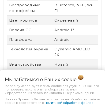
Беспроводные
Bluetooth, NFC, Wi-
интерфейсы
Fi
Цвет корпуса
Сиреневый
Версия ОС
Android 13
Платформа
Android
Технология экрана
Dynamic AMOLED
2X
Вид устройства
Новый
Ударопрочный
Нет
Мы заботимся о Ваших
cookie
корпус
1phone.by использует файлы cookie для улучшения Вашего
Пыле- и
Есть
пользовательского опыта, сбора статистики
и представления персонализированных рекомендаций.
влагозащита
Нажав «Принять», Вы даете согласие на обработку файлов
cookie в соответствии с
Политикой обработки файлов
Защита от царапин
Gorilla Glass Victus 2