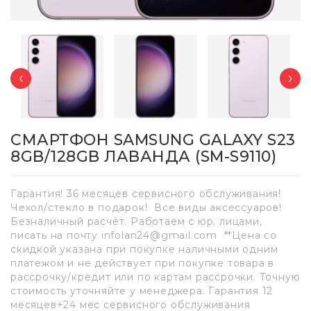
‹
›
СМАРТФОН SAMSUNG GALAXY S23
8GB/128GB ЛАВАНДА (SM-S9110)
Гарантия! 36 месяцев сервисного обслуживания!
Чехол/стекло в подарок! Все виды аксессуаров!
Безналичный расчёт. Работаем с юр. лицами,
писать на почту infolan24@gmail.com **Цена со
скидкой указана при покупке наличными одним
платежом и не действует при покупке товара в
рассрочку/кредит или по картам рассрочки. Точную
стоимость уточняйте у менеджера. Гарантия 12
месяцев+24 мес сервисного обслуживания