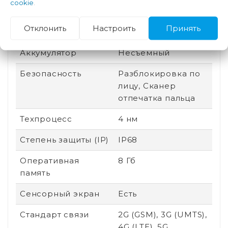
cookie
.
Производитель
Qualcomm
Отклонить
Настроить
Принять
процессора
Аккумулятор
Несъемный
Безопасность
Разблокировка по
лицу, Сканер
отпечатка пальца
Техпроцесс
4 нм
Степень защиты (IP)
IP68
Оперативная
8 Гб
память
Сенсорный экран
Есть
Стандарт связи
2G (GSM), 3G (UMTS),
4G (LTE), 5G