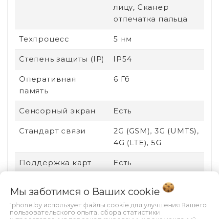
лицу, Сканер
отпечатка пальца
Техпроцесс
5 нм
Степень защиты (IP)
IP54
Оперативная
6 Гб
память
Сенсорный экран
Есть
Стандарт связи
2G (GSM), 3G (UMTS),
4G (LTE), 5G
Поддержка карт
Есть
памяти
Мы заботимся о Ваших
cookie
Соотношение
19.5:9
1phone.by использует файлы cookie для улучшения Вашего
сторон
пользовательского опыта, сбора статистики