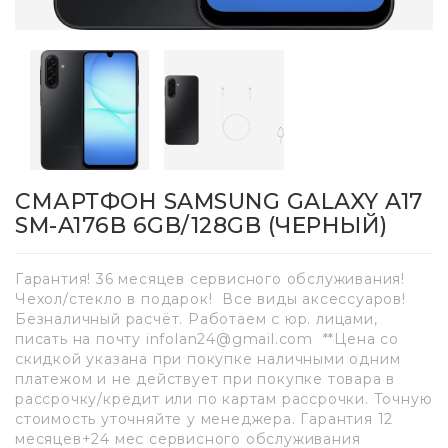
СМАРТФОН SAMSUNG GALAXY A17
SM-A176B 6GB/128GB (ЧЕРНЫЙ)
Гарантия! 36 месяцев сервисного обслуживания!
Чехол/стекло в подарок! Все виды аксессуаров!
Безналичный расчёт. Работаем с юр. лицами,
писать на почту infolan24@gmail.com **Цена со
скидкой указана при покупке наличными одним
платежом и не действует при покупке товара в
рассрочку/кредит или по картам рассрочки. Точную
стоимость уточняйте у менеджера. Гарантия 12
месяцев+24 мес сервисного обслуживания