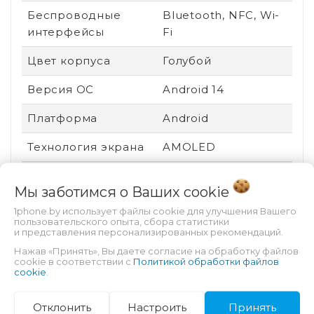
Беспроводные
Bluetooth, NFC, Wi-
интерфейсы
Fi
Цвет корпуса
Голубой
Версия ОС
Android 14
Платформа
Android
Технология экрана
AMOLED
Вид устройства
Новый
Мы заботимся о Ваших
cookie
Ударопрочный
Нет
1phone.by использует файлы cookie для улучшения Вашего
корпус
пользовательского опыта, сбора статистики
и представления персонализированных рекомендаций.
Пыле- и
Нет
Нажав «Принять», Вы даете согласие на обработку файлов
cookie в соответствии с
Политикой обработки файлов
влагозащита
cookie
.
Производитель
Mediatek
Отклонить
Настроить
Принять
процессора