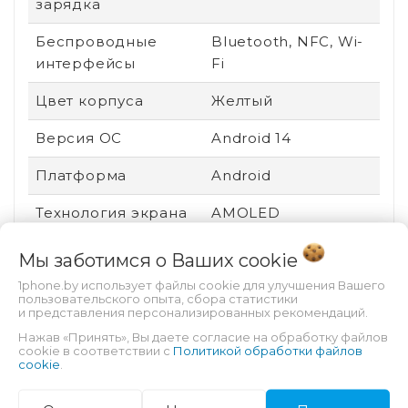
зарядка
Беспроводные
Bluetooth, NFC, Wi-
интерфейсы
Fi
Цвет корпуса
Желтый
Версия ОС
Android 14
Платформа
Android
Технология экрана
AMOLED
Вид устройства
Новый
Мы заботимся о Ваших
cookie
1phone.by использует файлы cookie для улучшения Вашего
Ударопрочный
Нет
пользовательского опыта, сбора статистики
корпус
и представления персонализированных рекомендаций.
Нажав «Принять», Вы даете согласие на обработку файлов
Пыле- и
Нет
cookie в соответствии с
Политикой обработки файлов
cookie
.
влагозащита
Производитель
Mediatek