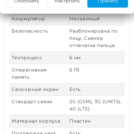
Отклонить
Настроить
Принять
процессора
Аккумулятор
Несъемный
Безопасность
Разблокировка по
лицу, Сканер
отпечатка пальца
Техпроцесс
6 нм
Оперативная
6 Гб
память
Сенсорный экран
Есть
Стандарт связи
2G (GSM), 3G (UMTS),
4G (LTE)
Материал корпуса
Пластик
Поддержка карт
Есть