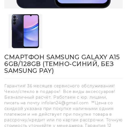
СМАРТФОН SAMSUNG GALAXY A15
6GB/128GB (ТЕМНО-СИНИЙ, БЕЗ
SAMSUNG PAY)
Гарантия! 36 месяцев сервисного обслуживания!
Чехол/стекло в подарок! Все виды аксессуаров!
Безналичный расчёт. Работаем с юр. лицами,
писать на почту infolan24@gmail.com **Цена со
скидкой указана при покупке наличными одним
платежом и не действует при покупке товара в
рассрочку/кредит или по картам рассрочки. Точную
стоимость уточняйте у менеджера. Гарантия 12