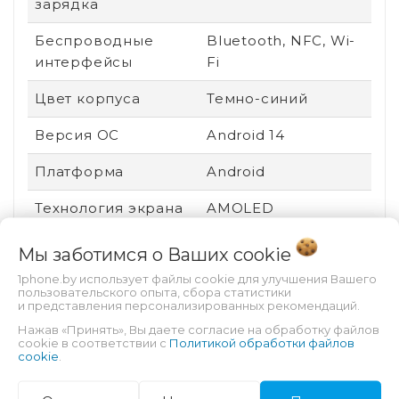
зарядка
Беспроводные
Bluetooth, NFC, Wi-
интерфейсы
Fi
Цвет корпуса
Темно-синий
Версия ОС
Android 14
Платформа
Android
Технология экрана
AMOLED
Вид устройства
Новый
Мы заботимся о Ваших
cookie
1phone.by использует файлы cookie для улучшения Вашего
Ударопрочный
Нет
пользовательского опыта, сбора статистики
корпус
и представления персонализированных рекомендаций.
Нажав «Принять», Вы даете согласие на обработку файлов
Пыле- и
Нет
cookie в соответствии с
Политикой обработки файлов
cookie
.
влагозащита
Производитель
Mediatek