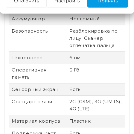
Отклонить
Настроить
Принять
процессора
Аккумулятор
Несъемный
Безопасность
Разблокировка по
лицу, Сканер
отпечатка пальца
Техпроцесс
6 нм
Оперативная
6 Гб
память
Сенсорный экран
Есть
Стандарт связи
2G (GSM), 3G (UMTS),
4G (LTE)
Материал корпуса
Пластик
Поддержка карт
Есть