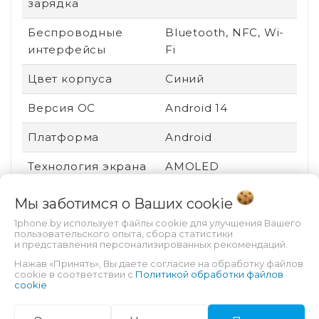
зарядка
Беспроводные
Bluetooth, NFC, Wi-
интерфейсы
Fi
Цвет корпуса
Синий
Версия ОС
Android 14
Платформа
Android
Технология экрана
AMOLED
Вид устройства
Новый
Мы заботимся о Ваших
cookie
1phone.by использует файлы cookie для улучшения Вашего
Ударопрочный
Нет
пользовательского опыта, сбора статистики
корпус
и представления персонализированных рекомендаций.
Нажав «Принять», Вы даете согласие на обработку файлов
Пыле- и
Нет
cookie в соответствии с
Политикой обработки файлов
cookie
.
влагозащита
Производитель
Mediatek