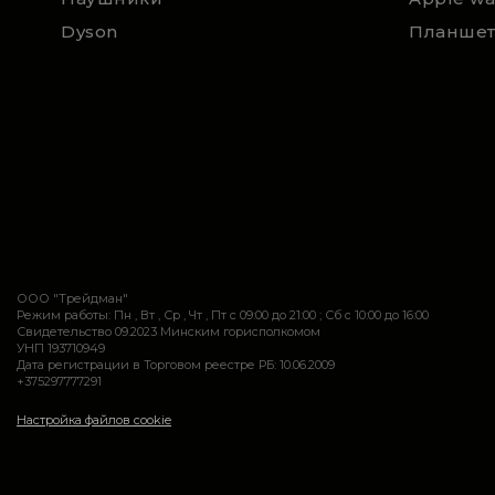
Dyson
Планше
ООО "Трейдман"
Режим работы: Пн , Вт , Ср , Чт , Пт c 09:00 до 21:00 ; Сб c 10:00 до 16:00
Свидетельство 09.2023 Минским горисполкомом
УНП 193710949
Дата регистрации в Торговом реестре РБ: 10.06.2009
+375297777291
Настройка файлов cookie