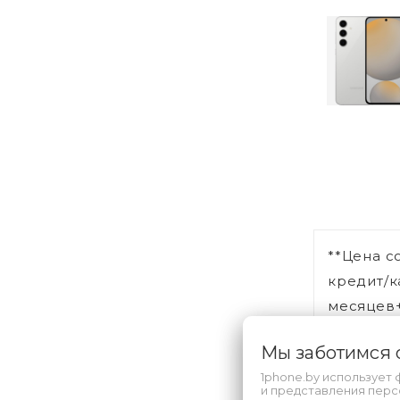
**Цена с
кредит/к
месяцев+
Мы заботимся
1phone.by использует 
и представления пер