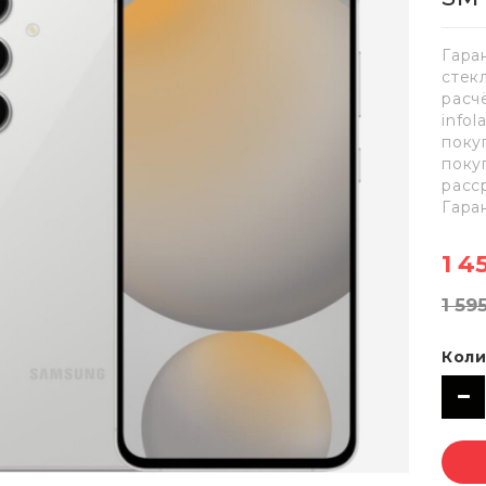
Гара
стек
расч
info
поку
поку
расс
Гара
1 4
1 59
Коли