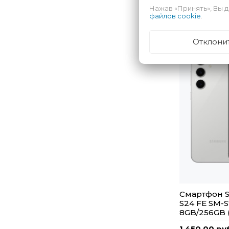
Нажав «Принять», Вы д
файлов cookie
.
Отклони
Смартфон S
S24 FE SM-
8GB/256GB 
1 450,00 ру