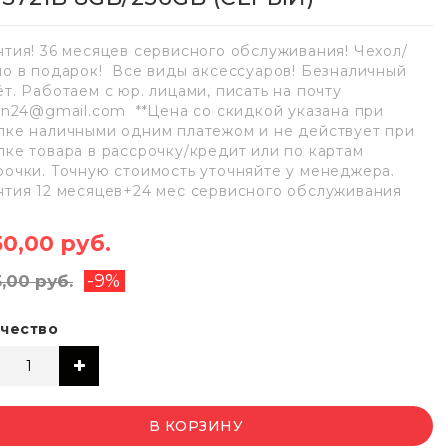
нтия! 36 месяцев сервисного обслуживания! Чехол/
ло в подарок! Все виды аксессуаров! Безналичный
ёт. Работаем с юр. лицами, писать на почту
lan24@gmail.com **Цена со скидкой указана при
пке наличными одним платежом и не действует при
пке товара в рассрочку/кредит или по картам
рочки. Точную стоимость уточняйте у менеджера.
нтия 12 месяцев+24 мес сервисного обслуживания
50,00 руб.
-9%
5,00 руб.
чество
В КОРЗИНУ