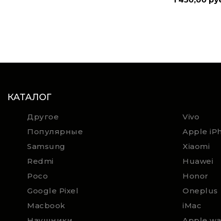
КАТАЛОГ
Другое
Vivo
Популярные
Apple iP
Samsung
Xiaomi
Redmi
Huawei
Poco
Honor
Google Pixel
Oneplus
Macbook
iMac
Наушники
Apple wa