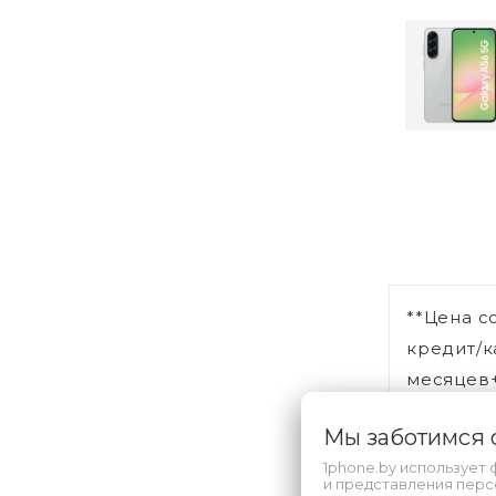
**Цена с
кредит/к
месяцев+
Мы заботимся
1phone.by использует 
и представления пер