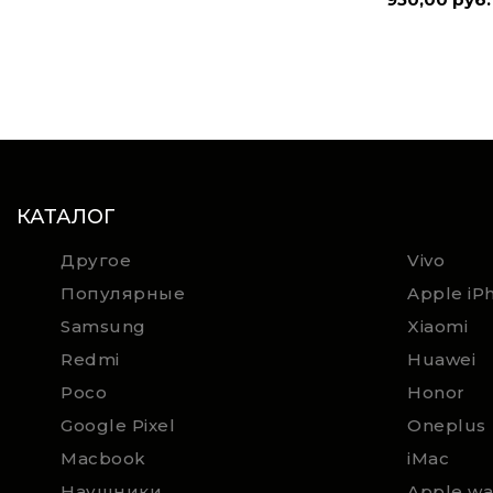
КАТАЛОГ
Другое
Vivo
Популярные
Apple iP
Samsung
Xiaomi
Redmi
Huawei
Poco
Honor
Google Pixel
Oneplus
Macbook
iMac
Наушники
Apple wa