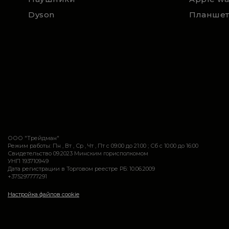
Dyson
Планше
ООО "Трейдман"
Режим работы: Пн , Вт , Ср , Чт , Пт c 09:00 до 21:00 ; Сб c 10:00 до 16:00
Свидетельство 09.2023 Минским горисполкомом
УНП 193710949
Дата регистрации в Торговом реестре РБ: 10.06.2009
+375297777291
Настройка файлов cookie