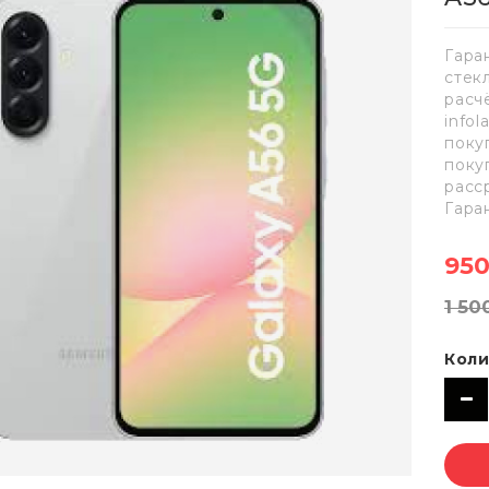
Гара
стек
расч
info
поку
поку
расс
Гара
950
1 50
Коли