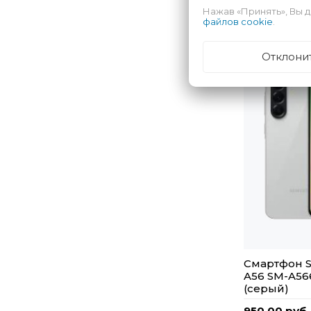
Нажав «Принять», Вы д
файлов cookie
.
Отклони
Смартфон S
A56 SM-A56
(серый)
950,00 руб.