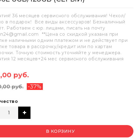
нтия! 36 месяцев сервисного обслуживания! Чехол/
ло в подарок! Все виды аксессуаров! Безналичный
ёт. Работаем с юр. лицами, писать на почту
lan24@gmail.com **Цена со скидкой указана при
пке наличными одним платежом и не действует при
пке товара в рассрочку/кредит или по картам
рочки. Точную стоимость уточняйте у менеджера.
нтия 12 месяцев+24 мес сервисного обслуживания
,00 руб.
-37%
0,00 руб.
чество
В КОРЗИНУ