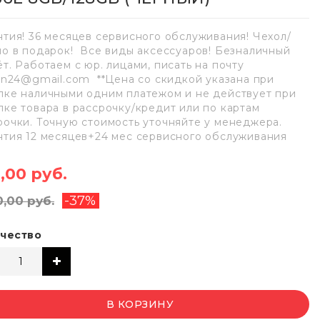
нтия! 36 месяцев сервисного обслуживания! Чехол/
ло в подарок! Все виды аксессуаров! Безналичный
ёт. Работаем с юр. лицами, писать на почту
lan24@gmail.com **Цена со скидкой указана при
пке наличными одним платежом и не действует при
пке товара в рассрочку/кредит или по картам
рочки. Точную стоимость уточняйте у менеджера.
нтия 12 месяцев+24 мес сервисного обслуживания
,00 руб.
-37%
0,00 руб.
чество
В КОРЗИНУ