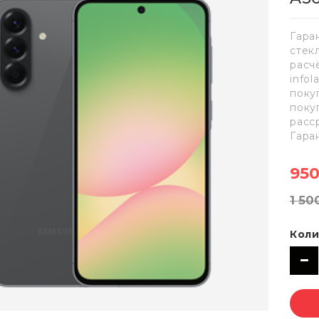
Гара
стек
расч
info
поку
поку
расс
Гара
950
1 50
Коли