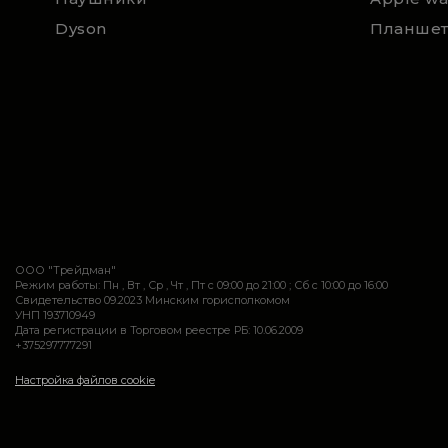
Dyson
Планше
ООО "Трейдман"
Режим работы: Пн , Вт , Ср , Чт , Пт c 09:00 до 21:00 ; Сб c 10:00 до 16:00
Свидетельство 09.2023 Минским горисполкомом
УНП 193710949
Дата регистрации в Торговом реестре РБ: 10.06.2009
+375297777291
Настройка файлов cookie