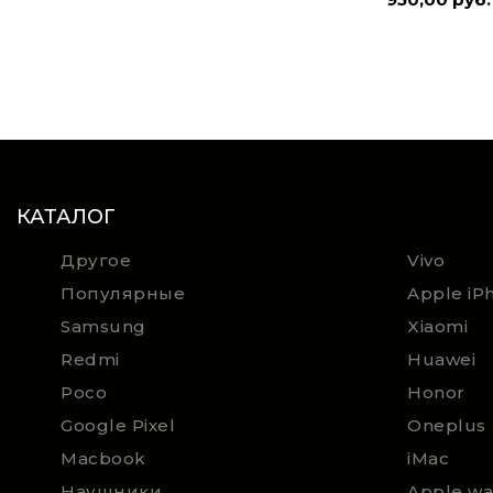
КАТАЛОГ
Другое
Vivo
Популярные
Apple iP
Samsung
Xiaomi
Redmi
Huawei
Poco
Honor
Google Pixel
Oneplus
Macbook
iMac
Наушники
Apple wa