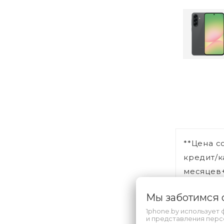
**Цена с
кредит/к
месяцев+
Мы заботимся
1phone.by использует 
и представления пер