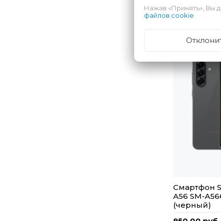
Нажав «Принять», Вы д
файлов cookie
.
Отклони
Смартфон S
A56 SM-A56
(черный)
950,00 руб.