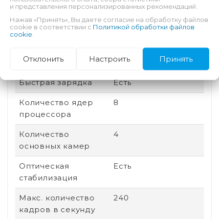
и представления персонализированных рекомендаций.
памяти
Нажав «Принять», Вы даете согласие на обработку файлов
cookie в соответствии с
Политикой обработки файлов
Соотношение
19.5:9
cookie
.
сторон
Отклонить
Настроить
Принять
Дата выхода
2025
Быстрая зарядка
Есть
Количество ядер
8
процессора
Количество
4
основных камер
Оптическая
Есть
стабилизация
Макс. количество
240
кадров в секунду