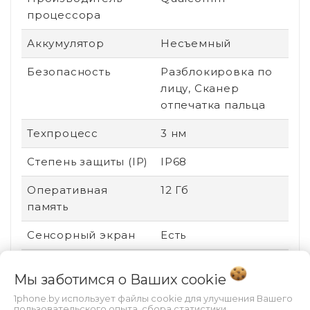
процессора
Аккумулятор
Несъемный
Безопасность
Разблокировка по
лицу, Сканер
отпечатка пальца
Техпроцесс
3 нм
Степень защиты (IP)
IP68
Оперативная
12 Гб
память
Сенсорный экран
Есть
Стандарт связи
2G (GSM), 3G (UMTS),
Мы заботимся о Ваших
cookie
4G (LTE), 5G
1phone.by использует файлы cookie для улучшения Вашего
Поддержка карт
Нет
пользовательского опыта, сбора статистики