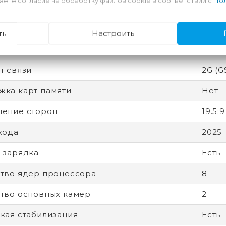
аете согласие на обработку файлов cookie в соответствии с
Пол
 защиты (IP)
IP68
вная память
12 Гб
ть
Настроить
ный экран
Есть
т связи
2G (G
ка карт памяти
Нет
ение сторон
19.5:9
хода
2025
 зарядка
Есть
тво ядер процессора
8
тво основных камер
2
кая стабилизация
Есть