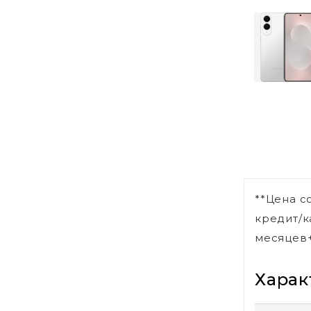
**Цена с
кредит/к
месяцев+
Харак