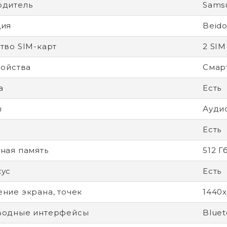
одитель
Sams
ция
Beido
тво SIM-карт
2 SIM
ройства
Смар
а
Есть
ы
Аудио
Есть
ная память
512 Г
кус
Есть
ние экрана, точек
1440x
водные интерфейсы
Bluet