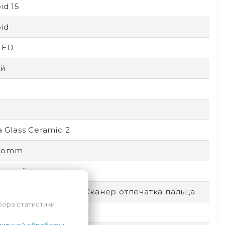
id 15
id
LED
й
la Glass Ceramic 2
comm
емный
окировка по лицу, Сканер отпечатка пальца
бора статистики