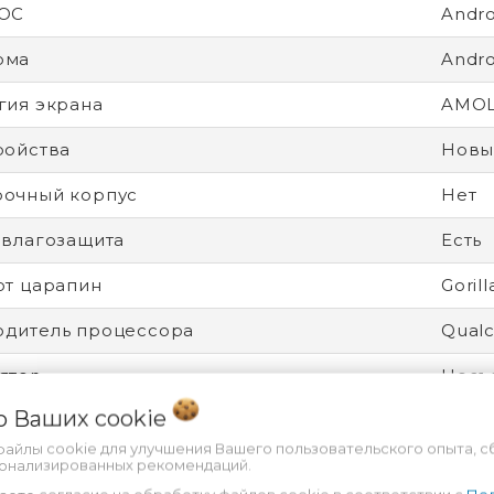
 ОС
Andro
рма
Andro
гия экрана
AMO
ройства
Новы
рочный корпус
Нет
 влагозащита
Есть
от царапин
Goril
дитель процессора
Qual
ятор
Несъ
 о Ваших
cookie
ность
Разбл
файлы cookie для улучшения Вашего пользовательского опыта, с
есс
3 нм
сонализированных рекомендаций.