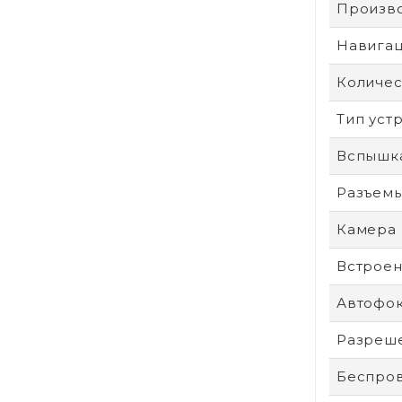
Произв
Навига
Количес
Тип уст
Вспышк
Разъем
Камера
Встроен
Автофо
Разреше
Беспро