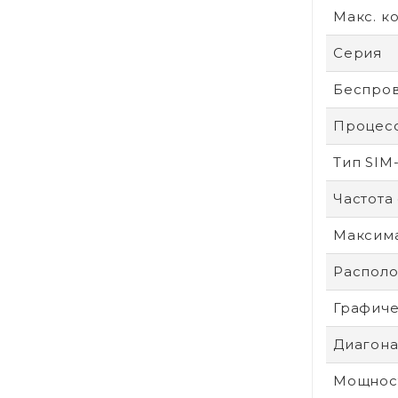
Макс. к
Серия
Беспров
Процес
Тип SIM
Частота
Максим
Располо
Графиче
Диагонал
Мощност