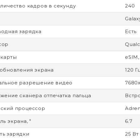
оличество кадров в секунду
240
Galax
одная зарядка
Есть
сор
Qualc
-карты
eSIM,
 обновления экрана
120 Г
альное разрешение видео
7680
жение сканера отпечатка пальца
Встр
ский процессор
Adre
ь экрана, "
6.7
ь зарядки
25 Вт