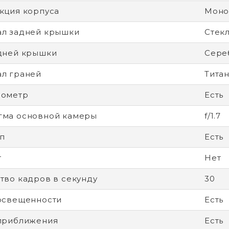
кция корпуса
Моно
л задней крышки
Стек
дней крышки
Сере
л граней
Тита
рометр
Есть
гма основной камеры
f/1.7
п
Есть
т
Нет
тво кадров в секунду
30
освещенности
Есть
приближения
Есть