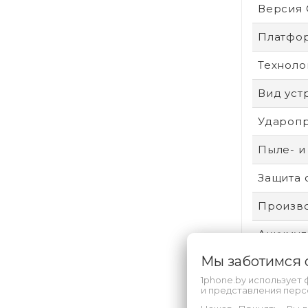
Версия
Платфо
Техноло
Вид уст
Удароп
Пыле- и
Защита 
Произво
Аккумул
Мы заботимся
Безопас
1phone.by использует 
Техпроц
и представления пер