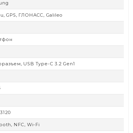
ung
u, GPS, ГЛОНАСС, Galileo
тфон
разъем, USB Type-C 3.2 Gen1
б
3120
ooth, NFC, Wi-Fi