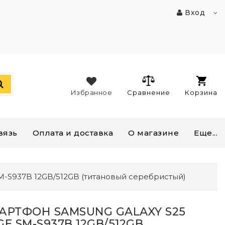
Вход
Избранное
Сравнение
Корзина
вязь
Оплата и доставка
О магазине
Еще...
M-S937B 12GB/512GB (титановый серебристый)
АРТФОН SAMSUNG GALAXY S25
E SM-S937B 12GB/512GB