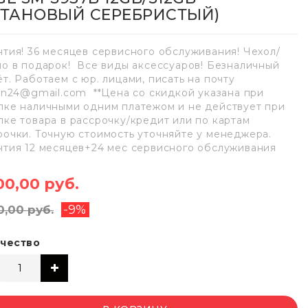
ИТАНОВЫЙ СЕРЕБРИСТЫЙ)
нтия! 36 месяцев сервисного обслуживания! Чехол/
ло в подарок! Все виды аксессуаров! Безналичный
ёт. Работаем с юр. лицами, писать на почту
lan24@gmail.com **Цена со скидкой указана при
пке наличными одним платежом и не действует при
пке товара в рассрочку/кредит или по картам
рочки. Точную стоимость уточняйте у менеджера.
нтия 12 месяцев+24 мес сервисного обслуживания
00,00 руб.
-9%
0,00 руб.
чество