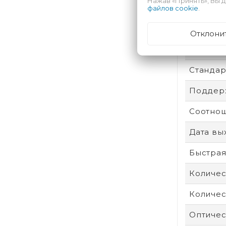
Нажав «Принять», Вы д
Степень
файлов cookie
.
Операти
Отклони
Сенсор
Стандар
Поддерж
Соотнош
Дата вы
Быстрая
Количес
Количес
Оптичес