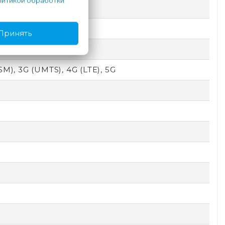
итикой обработки
Принять
SM), 3G (UMTS), 4G (LTE), 5G