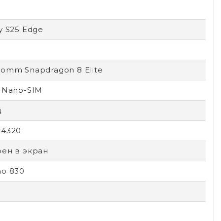
y S25 Edge
omm Snapdragon 8 Elite
 Nano-SIM
ц
x4320
оен в экран
no 830