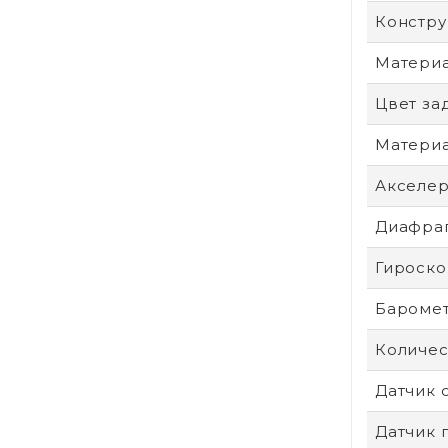
Констру
Материа
Цвет за
Материа
Акселе
Диафра
Гироско
Бароме
Количес
Датчик 
Датчик 