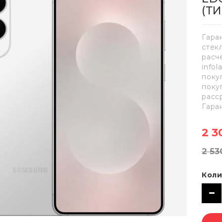
(Т
Гара
стек
расч
info
поку
поку
расс
Гара
2 3
2 53
Коли