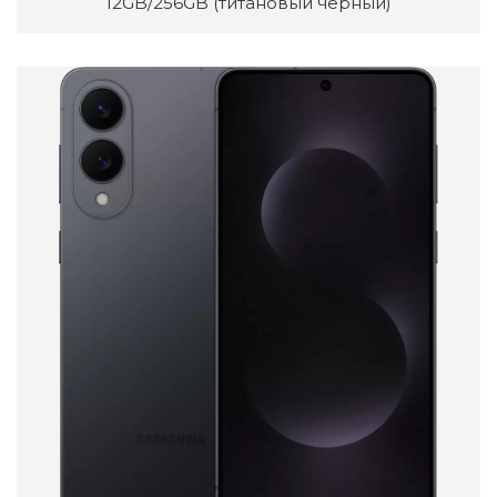
12GB/256GB (титановый черный)