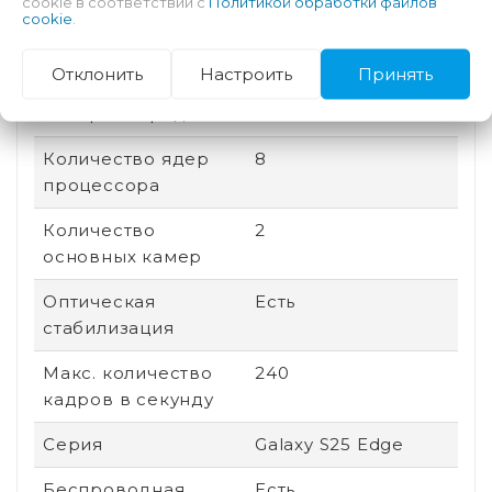
cookie в соответствии с
Политикой обработки файлов
cookie
.
сторон
Дата выхода
2025
Отклонить
Настроить
Принять
Быстрая зарядка
Есть
Количество ядер
8
процессора
Количество
2
основных камер
Оптическая
Есть
стабилизация
Макс. количество
240
кадров в секунду
Серия
Galaxy S25 Edge
Беспроводная
Есть