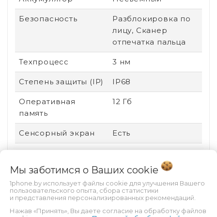
Безопасность
Разблокировка по
лицу, Сканер
отпечатка пальца
Техпроцесс
3 нм
Степень защиты (IP)
IP68
Оперативная
12 Гб
память
Сенсорный экран
Есть
Стандарт связи
2G (GSM), 3G (UMTS),
4G (LTE), 5G
Мы заботимся о Ваших
cookie
1phone.by использует файлы cookie для улучшения Вашего
Поддержка карт
Нет
пользовательского опыта, сбора статистики
памяти
и представления персонализированных рекомендаций.
Нажав «Принять», Вы даете согласие на обработку файлов
Соотношение
19.5:9