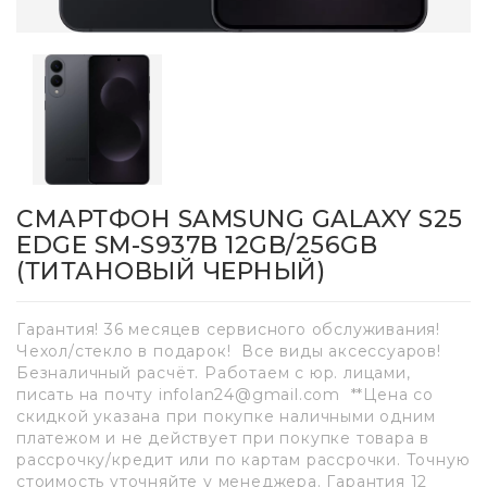
СМАРТФОН SAMSUNG GALAXY S25
EDGE SM-S937B 12GB/256GB
(ТИТАНОВЫЙ ЧЕРНЫЙ)
Гарантия! 36 месяцев сервисного обслуживания!
Чехол/стекло в подарок! Все виды аксессуаров!
Безналичный расчёт. Работаем с юр. лицами,
писать на почту infolan24@gmail.com **Цена со
скидкой указана при покупке наличными одним
платежом и не действует при покупке товара в
рассрочку/кредит или по картам рассрочки. Точную
стоимость уточняйте у менеджера. Гарантия 12