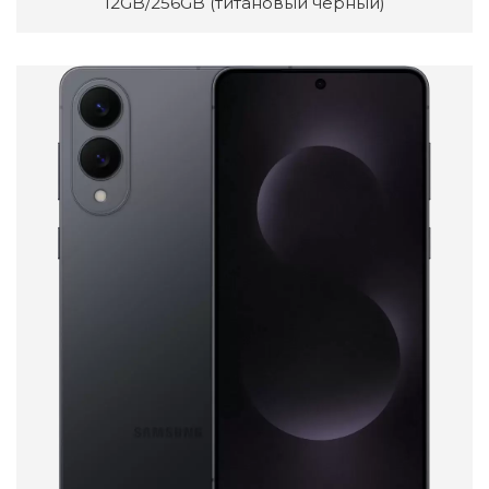
12GB/256GB (титановый черный)