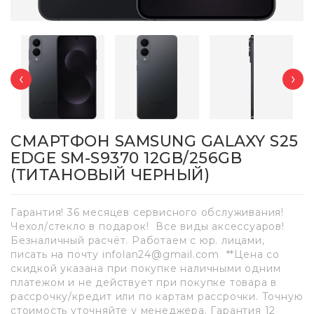
‹
›
СМАРТФОН SAMSUNG GALAXY S25
EDGE SM-S9370 12GB/256GB
(ТИТАНОВЫЙ ЧЕРНЫЙ)
Гарантия! 36 месяцев сервисного обслуживания!
Чехол/стекло в подарок! Все виды аксессуаров!
Безналичный расчёт. Работаем с юр. лицами,
писать на почту infolan24@gmail.com **Цена со
скидкой указана при покупке наличными одним
платежом и не действует при покупке товара в
рассрочку/кредит или по картам рассрочки. Точную
стоимость уточняйте у менеджера. Гарантия 12