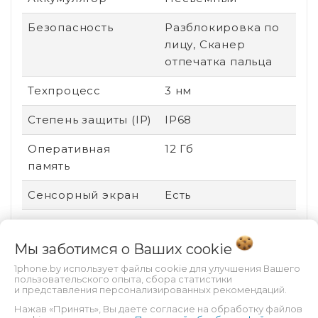
Безопасность
Разблокировка по
лицу, Сканер
отпечатка пальца
Техпроцесс
3 нм
Степень защиты (IP)
IP68
Оперативная
12 Гб
память
Сенсорный экран
Есть
Стандарт связи
2G (GSM), 3G (UMTS),
4G (LTE), 5G
Мы заботимся о Ваших
cookie
1phone.by использует файлы cookie для улучшения Вашего
Поддержка карт
Нет
пользовательского опыта, сбора статистики
памяти
и представления персонализированных рекомендаций.
Нажав «Принять», Вы даете согласие на обработку файлов
Соотношение
19.5:9