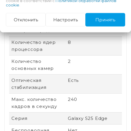
cookie в соответствии с
Политикой обработки файлов
cookie
.
сторон
Дата выхода
2025
Отклонить
Настроить
Принять
Быстрая зарядка
Есть
Количество ядер
8
процессора
Количество
2
основных камер
Оптическая
Есть
стабилизация
Макс. количество
240
кадров в секунду
Серия
Galaxy S25 Edge
Беспроводная
Нет