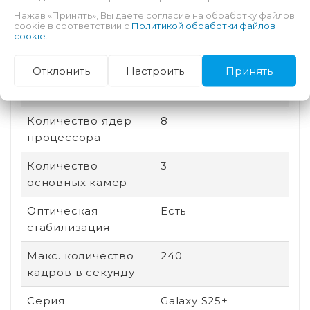
Нажав «Принять», Вы даете согласие на обработку файлов
Соотношение
19.5:9
cookie в соответствии с
Политикой обработки файлов
сторон
cookie
.
Дата выхода
2025
Отклонить
Настроить
Принять
Быстрая зарядка
Есть
Количество ядер
8
процессора
Количество
3
основных камер
Оптическая
Есть
стабилизация
Макс. количество
240
кадров в секунду
Серия
Galaxy S25+