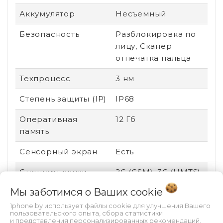
Аккумулятор
Несъемный
Безопасность
Разблокировка по
лицу, Сканер
отпечатка пальца
Техпроцесс
3 нм
Степень защиты (IP)
IP68
Оперативная
12 Гб
память
Сенсорный экран
Есть
Стандарт связи
2G (GSM), 3G (UMTS),
4G (LTE), 5G
Мы заботимся о Ваших
cookie
Поддержка карт
Нет
1phone.by использует файлы cookie для улучшения Вашего
пользовательского опыта, сбора статистики
памяти
и представления персонализированных рекомендаций.