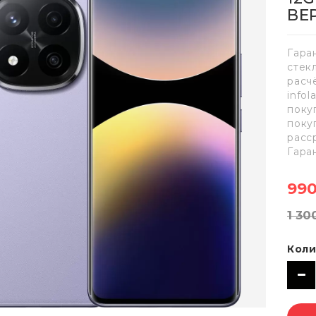
ВЕ
Гара
стек
расч
info
поку
поку
расс
Гара
990
1 30
Коли