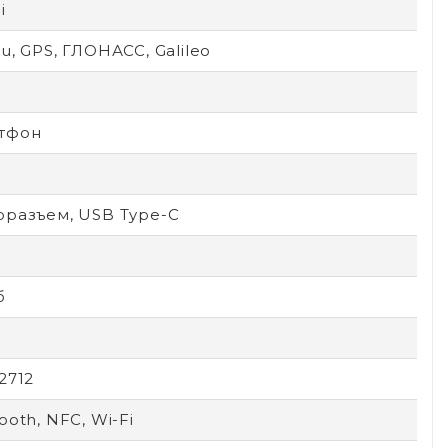
i
u, GPS, ГЛОНАСС, Galileo
тфон
оразъем, USB Type-C
б
2712
ooth, NFC, Wi-Fi