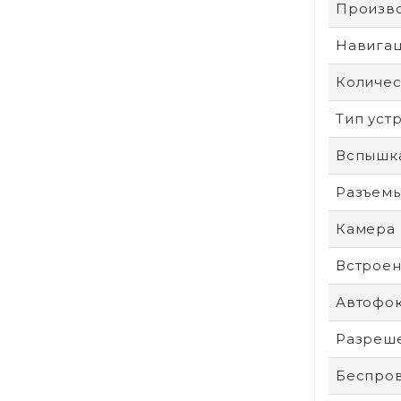
Произв
Навига
Количес
Тип уст
Вспышк
Разъем
Камера
Встроен
Автофо
Разреше
Беспро