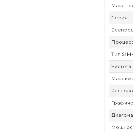
Макс. к
Серия
Беспров
Процес
Тип SIM
Частота
Максим
Располо
Графиче
Диагонал
Мощност