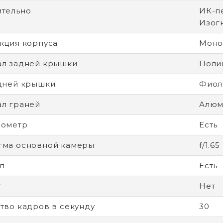
тельно
ИК-пе
Изог
кция корпуса
Моно
л задней крышки
Поли
дней крышки
Фиол
л граней
Алюм
рометр
Есть
гма основной камеры
f/1.65
п
Есть
т
Нет
тво кадров в секунду
30