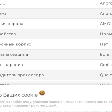
 ОС
Andro
рма
Andro
гия экрана
AMO
ройства
Новы
рочный корпус
Нет
 влагозащита
Есть
от царапин
Gorill
дитель процессора
Qual
ятор
Несъ
 о Ваших
cookie
ность
Разбл
файлы cookie для улучшения Вашего пользовательского опыта, с
есс
4 нм
сонализированных рекомендаций.