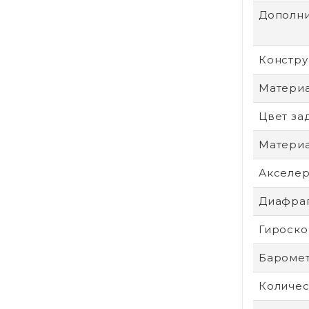
Дополни
Констру
Материа
Цвет за
Материа
Акселе
Диафра
Гироско
Бароме
Количес