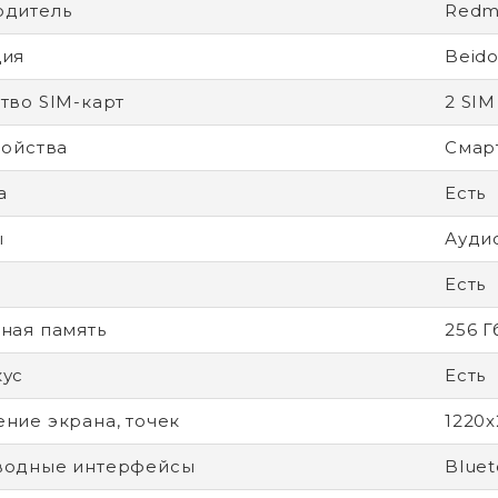
одитель
Redm
ция
Beido
тво SIM-карт
2 SIM
ройства
Смар
а
Есть
ы
Ауди
Есть
ная память
256 Г
кус
Есть
ние экрана, точек
1220x
водные интерфейсы
Bluet