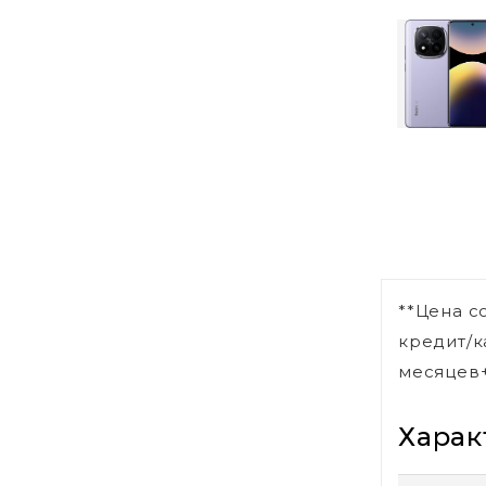
**Цена с
кредит/к
месяцев+
Харак