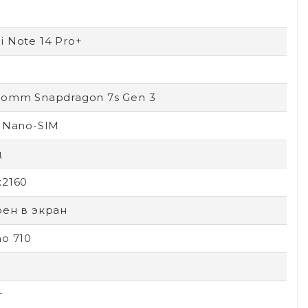
 Note 14 Pro+
comm Snapdragon 7s Gen 3
 Nano-SIM
ц
x2160
оен в экран
o 710
т