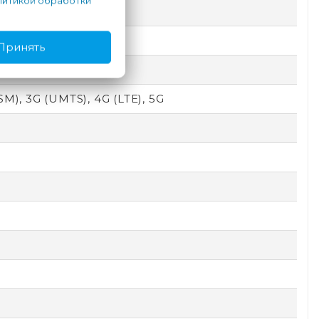
итикой обработки
Принять
SM), 3G (UMTS), 4G (LTE), 5G