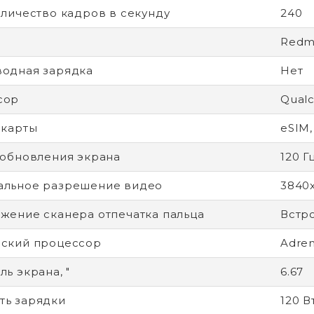
оличество кадров в секунду
240
Redmi
одная зарядка
Нет
сор
Qual
-карты
eSIM,
 обновления экрана
120 Г
альное разрешение видео
3840
жение сканера отпечатка пальца
Встр
ский процессор
Adren
ь экрана, "
6.67
ь зарядки
120 В