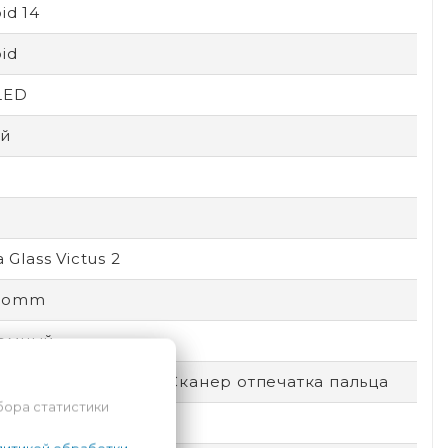
id 14
id
LED
й
a Glass Victus 2
comm
емный
окировка по лицу, Сканер отпечатка пальца
бора статистики