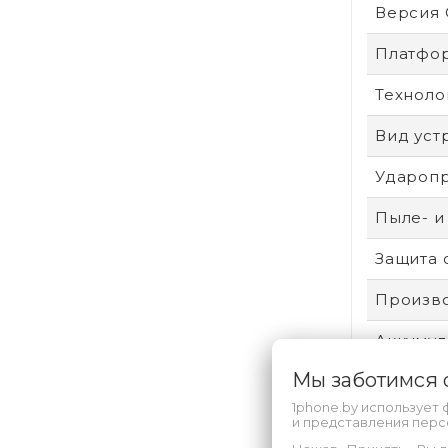
Версия
Платфо
Техноло
Вид уст
Удароп
Пыле- и
Защита 
Произво
Аккумул
Мы заботимся
Безопас
1phone.by использует 
Техпроц
и представления пер