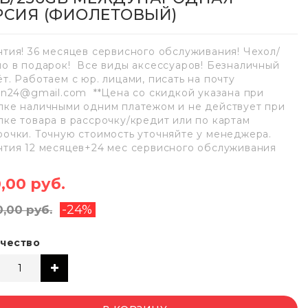
РСИЯ (ФИОЛЕТОВЫЙ)
нтия! 36 месяцев сервисного обслуживания! Чехол/
ло в подарок! Все виды аксессуаров! Безналичный
ёт. Работаем с юр. лицами, писать на почту
lan24@gmail.com **Цена со скидкой указана при
пке наличными одним платежом и не действует при
пке товара в рассрочку/кредит или по картам
рочки. Точную стоимость уточняйте у менеджера.
нтия 12 месяцев+24 мес сервисного обслуживания
,00 руб.
-24%
0,00 руб.
чество