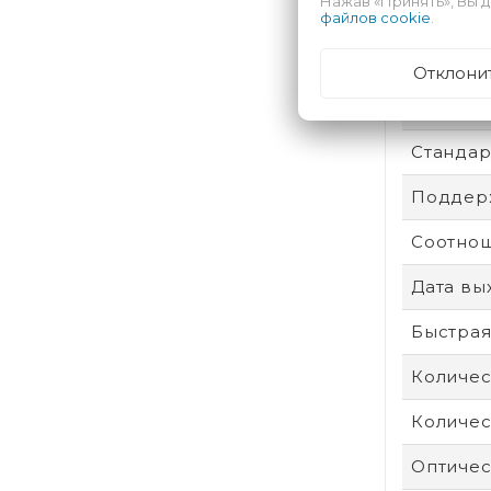
Нажав «Принять», Вы д
Степень
файлов cookie
.
Операти
Отклони
Сенсор
Стандар
Поддерж
Соотнош
Дата вы
Быстрая
Количес
Количес
Оптичес