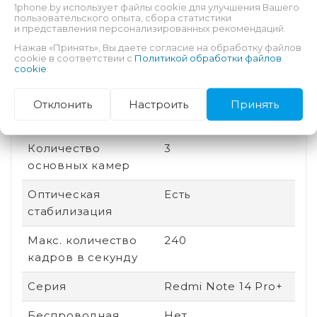
1phone.by использует файлы cookie для улучшения Вашего
сторон
пользовательского опыта, сбора статистики
и представления персонализированных рекомендаций.
Дата выхода
2025
Нажав «Принять», Вы даете согласие на обработку файлов
cookie в соответствии с
Политикой обработки файлов
cookie
.
Быстрая зарядка
Есть
Количество ядер
8
Отклонить
Настроить
Принять
процессора
Количество
3
основных камер
Оптическая
Есть
стабилизация
Макс. количество
240
кадров в секунду
Серия
Redmi Note 14 Pro+
Беспроводная
Нет