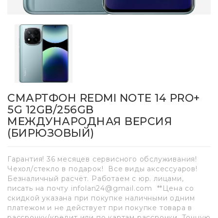
СМАРТФОН REDMI NOTE 14 PRO+
5G 12GB/256GB
МЕЖДУНАРОДНАЯ ВЕРСИЯ
(БИРЮЗОВЫЙ)
Гарантия! 36 месяцев сервисного обслуживания!
Чехол/стекло в подарок! Все виды аксессуаров!
Безналичный расчёт. Работаем с юр. лицами,
писать на почту infolan24@gmail.com **Цена со
скидкой указана при покупке наличными одним
платежом и не действует при покупке товара в
рассрочку/кредит или по картам рассрочки. Точную