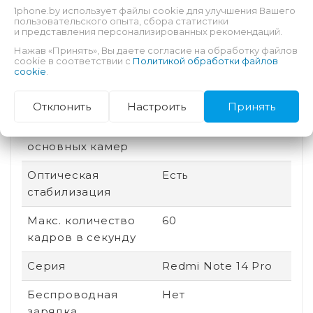
1phone.by использует файлы cookie для улучшения Вашего
пользовательского опыта, сбора статистики
Дата выхода
2025
и представления персонализированных рекомендаций.
Нажав «Принять», Вы даете согласие на обработку файлов
Быстрая зарядка
Есть
cookie в соответствии с
Политикой обработки файлов
cookie
.
Количество ядер
8
процессора
Отклонить
Настроить
Принять
Количество
3
основных камер
Оптическая
Есть
стабилизация
Макс. количество
60
кадров в секунду
Серия
Redmi Note 14 Pro
Беспроводная
Нет
зарядка