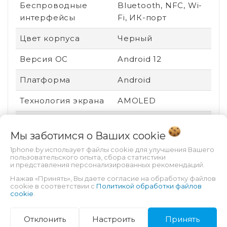
Беспроводные
Bluetooth, NFC, Wi-
интерфейсы
Fi, ИК-порт
Цвет корпуса
Черный
Версия ОС
Android 12
Платформа
Android
Технология экрана
AMOLED
Вид устройства
Новый
Мы заботимся о Ваших
cookie
Ударопрочный
Нет
1phone.by использует файлы cookie для улучшения Вашего
корпус
пользовательского опыта, сбора статистики
и представления персонализированных рекомендаций.
Пыле- и
Нет
Нажав «Принять», Вы даете согласие на обработку файлов
cookie в соответствии с
Политикой обработки файлов
влагозащита
cookie
.
Защита от царапин
Gorilla Glass 5
Отклонить
Настроить
Принять