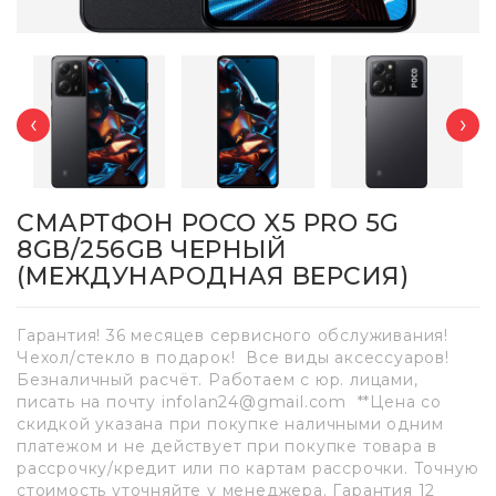
‹
›
СМАРТФОН POCO X5 PRO 5G
8GB/256GB ЧЕРНЫЙ
(МЕЖДУНАРОДНАЯ ВЕРСИЯ)
Гарантия! 36 месяцев сервисного обслуживания!
Чехол/стекло в подарок! Все виды аксессуаров!
Безналичный расчёт. Работаем с юр. лицами,
писать на почту infolan24@gmail.com **Цена со
скидкой указана при покупке наличными одним
платежом и не действует при покупке товара в
рассрочку/кредит или по картам рассрочки. Точную
стоимость уточняйте у менеджера. Гарантия 12