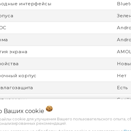
водные интерфейсы
Bluet
рпуса
Зеле
 ОС
Andro
рма
Andro
гия экрана
AMO
ройства
Новы
рочный корпус
Нет
 влагозащита
Есть
от царапин
Gorill
 о Ваших
cookie
дитель процессора
Qual
файлы cookie для улучшения Вашего пользовательского опыта, с
ятор
Несъ
сонализированных рекомендаций.