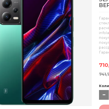
ВЕ
Гара
стек
расч
info
поку
поку
расс
Гара
710
741,
Коли