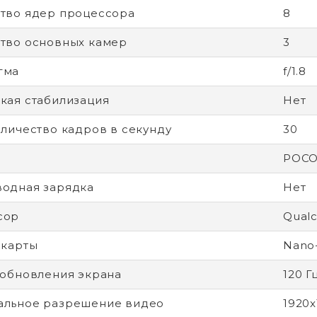
тво ядер процессора
8
тво основных камер
3
гма
f/1.8
кая стабилизация
Нет
оличество кадров в секунду
30
POCO
одная зарядка
Нет
сор
Qual
-карты
Nano
 обновления экрана
120 Г
альное разрешение видео
1920x