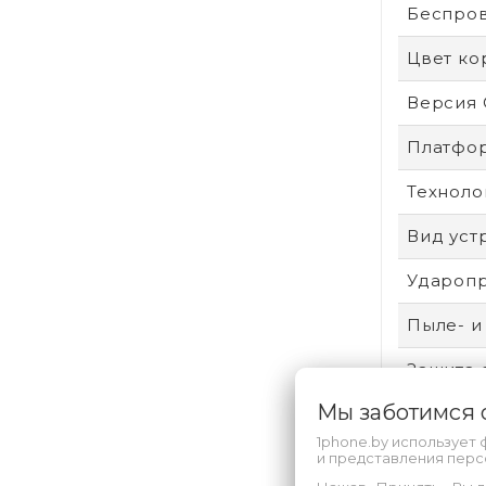
Беспро
Цвет ко
Версия
Платфо
Техноло
Вид уст
Удароп
Пыле- и
Защита 
Мы заботимся
Произво
1phone.by использует 
Аккумул
и представления пер