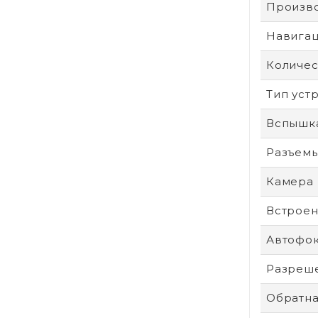
Произв
Навига
Количес
Тип уст
Вспышк
Разъем
Камера
Встроен
Автофо
Разреше
Обратна