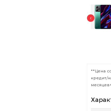
‹
**Цена с
кредит/к
месяцев+
Харак