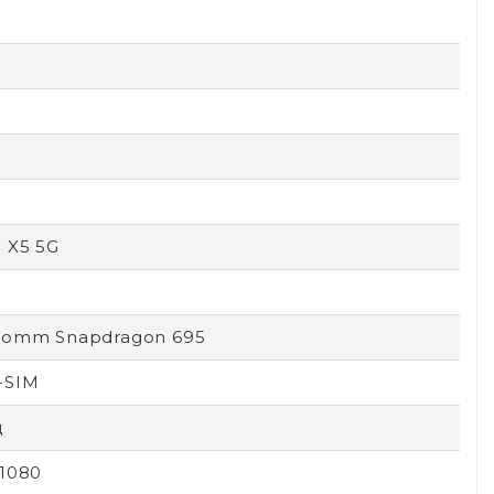
 X5 5G
comm Snapdragon 695
-SIM
ц
1080