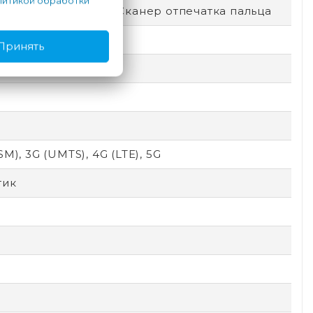
итикой обработки
окировка по лицу, Сканер отпечатка пальца
Принять
SM), 3G (UMTS), 4G (LTE), 5G
тик