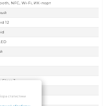
ooth, NFC, Wi-Fi, ИК-порт
ный
id 12
id
LED
й
a Glass 3
comm
бора статистики
емный