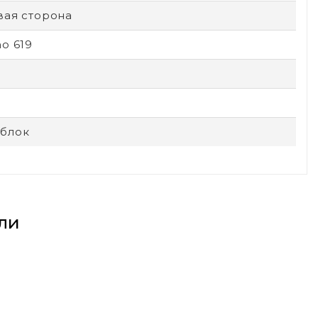
вая сторона
o 619
блок
ли