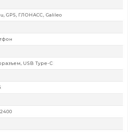
O
u, GPS, ГЛОНАСС, Galileo
тфон
оразъем, USB Type-C
б
x2400