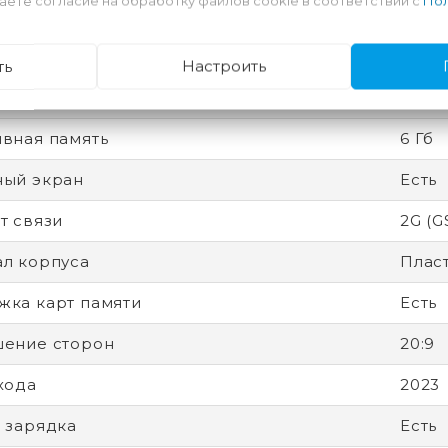
аете согласие на обработку файлов cookie в соответствии с
Пол
ность
Разбл
есс
6 нм
ть
Настроить
 защиты (IP)
IP53
вная память
6 Гб
ный экран
Есть
т связи
2G (G
л корпуса
Плас
ка карт памяти
Есть
ение сторон
20:9
хода
2023
 зарядка
Есть