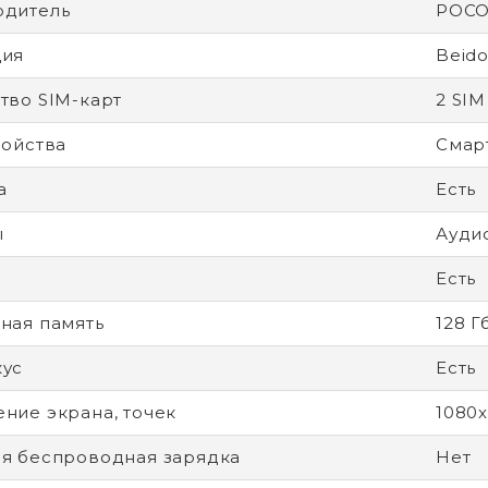
одитель
POC
ция
Beido
тво SIM-карт
2 SIM
ройства
Смар
а
Есть
ы
Ауди
Есть
ная память
128 Г
кус
Есть
ние экрана, точек
1080
я беспроводная зарядка
Нет