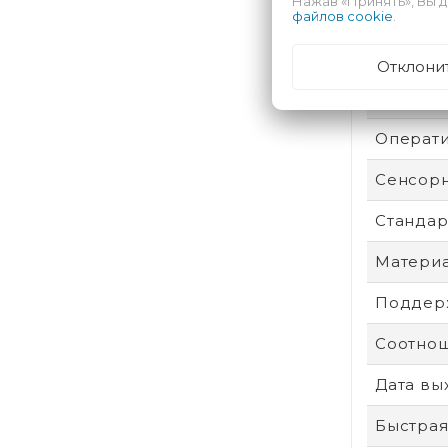
Нажав «Принять», Вы д
Безопас
файлов cookie
.
Техпроц
Отклони
Степень
Операти
Сенсор
Стандар
Материа
Поддерж
Соотнош
Дата вы
Быстрая