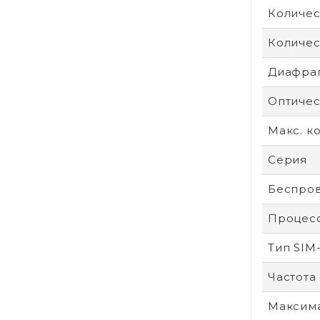
Количес
Количес
Диафра
Оптичес
Макс. к
Серия
Беспров
Процес
Тип SIM
Частота
Максим