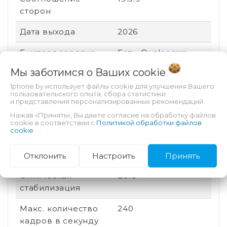
сторон
Дата выхода
2026
Быстрая зарядка
Есть, Qualcomm
Quick Charge, USB
Мы заботимся о Ваших
cookie
Power Delivery,
1phone.by использует файлы cookie для улучшения Вашего
Xiaomi HyperCharge
пользовательского опыта, сбора статистики
и представления персонализированных рекомендаций.
Количество ядер
8
Нажав «Принять», Вы даете согласие на обработку файлов
процессора
cookie в соответствии с
Политикой обработки файлов
cookie
.
Количество
2
основных камер
Отклонить
Настроить
Принять
Оптическая
Есть
стабилизация
Макс. количество
240
кадров в секунду