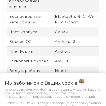
беспроводная
зарядка
Беспроводные
Bluetooth, NFC, Wi-
интерфейсы
Fi, ИК-порт
Цвет корпуса
Синий
Версия ОС
Android 13
Платформа
Android
Технология экрана
AMOLED
Вид устройства
Новый
Ударопрочный
Нет
Мы заботимся о Ваших
cookie
корпус
1phone.by использует файлы cookie для улучшения Вашего
пользовательского опыта, сбора статистики
Пыле- и
Есть
и представления персонализированных рекомендаций.
влагозащита
Нажав «Принять», Вы даете согласие на обработку файлов