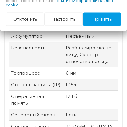
cookie в соответствии с
Политикой обработки файлов
cookie
.
Защита от царапин
Gorilla Glass 5
Производитель
Mediatek
Отклонить
Настроить
Принять
процессора
Аккумулятор
Несъемный
Безопасность
Разблокировка по
лицу, Сканер
отпечатка пальца
Техпроцесс
6 нм
Степень защиты (IP)
IP54
Оперативная
12 Гб
память
Сенсорный экран
Есть
Стандарт связи
2G (GSM), 3G (UMTS),