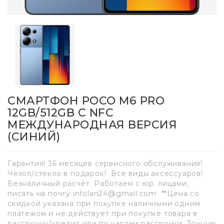
СМАРТФОН POCO M6 PRO
12GB/512GB С NFC
МЕЖДУНАРОДНАЯ ВЕРСИЯ
(СИНИЙ)
Гарантия! 36 месяцев сервисного обслуживания!
Чехол/стекло в подарок! Все виды аксессуаров!
Безналичный расчёт. Работаем с юр. лицами,
писать на почту infolan24@gmail.com **Цена со
скидкой указана при покупке наличными одним
платежом и не действует при покупке товара в
рассрочку/кредит или по картам рассрочки. Точную