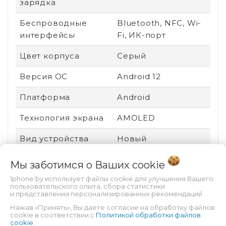
зарядка
Беспроводные
Bluetooth, NFC, Wi-
интерфейсы
Fi, ИК-порт
Цвет корпуса
Серый
Версия ОС
Android 12
Платформа
Android
Технология экрана
AMOLED
Вид устройства
Новый
Ударопрочный
Нет
Мы заботимся о Ваших
cookie
корпус
1phone.by использует файлы cookie для улучшения Вашего
пользовательского опыта, сбора статистики
Пыле- и
Нет
и представления персонализированных рекомендаций.
влагозащита
Нажав «Принять», Вы даете согласие на обработку файлов
cookie в соответствии с
Политикой обработки файлов
cookie
.
Защита от царапин
Gorilla Glass 3