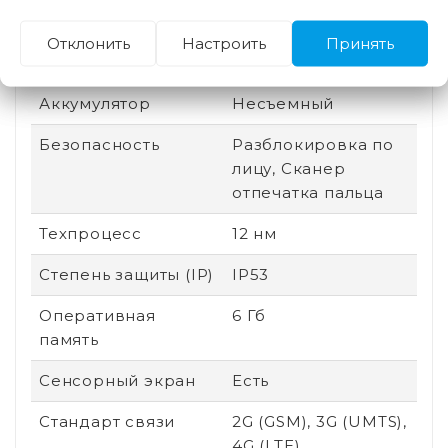
Производитель
Mediatek
Отклонить
Настроить
Принять
процессора
Аккумулятор
Несъемный
Безопасность
Разблокировка по
лицу, Сканер
отпечатка пальца
Техпроцесс
12 нм
Степень защиты (IP)
IP53
Оперативная
6 Гб
память
Сенсорный экран
Есть
Стандарт связи
2G (GSM), 3G (UMTS),
4G (LTE)