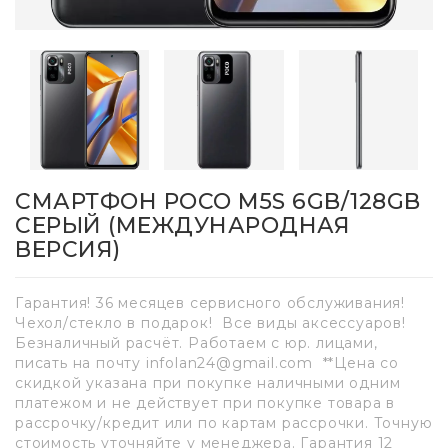
СМАРТФОН POCO M5S 6GB/128GB
СЕРЫЙ (МЕЖДУНАРОДНАЯ
ВЕРСИЯ)
Гарантия! 36 месяцев сервисного обслуживания!
Чехол/стекло в подарок! Все виды аксессуаров!
Безналичный расчёт. Работаем с юр. лицами,
писать на почту infolan24@gmail.com **Цена со
скидкой указана при покупке наличными одним
платежом и не действует при покупке товара в
рассрочку/кредит или по картам рассрочки. Точную
стоимость уточняйте у менеджера. Гарантия 12