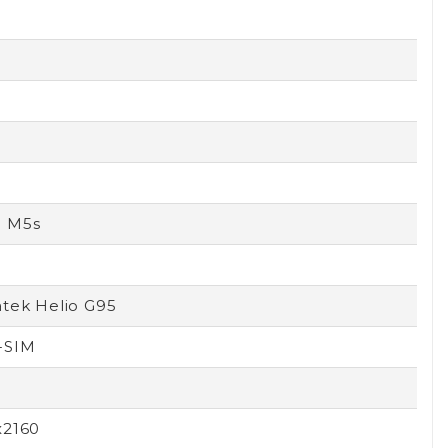
 M5s
tek Helio G95
-SIM
x2160