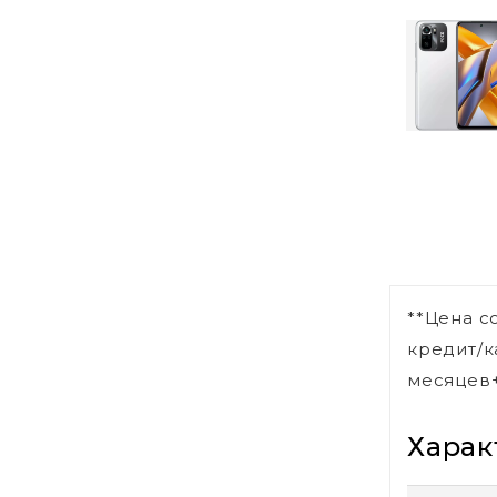
**Цена с
кредит/к
месяцев+
Харак