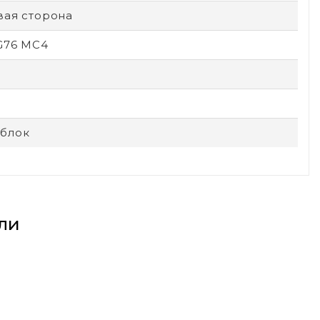
вая сторона
-G76 MC4
блок
ли