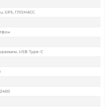
O
ou, GPS, ГЛОНАСС
тфон
оразъем, USB Type-C
б
x2400