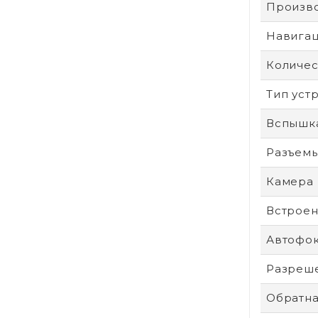
Произв
Навига
Количес
Тип уст
Вспышк
Разъем
Камера
Встроен
Автофо
Разреше
Обратна