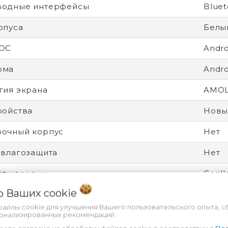
водные интерфейсы
Bluet
рпуса
Белы
 ОС
Andro
рма
Andro
гия экрана
AMO
ройства
Новы
рочный корпус
Нет
 влагозащита
Нет
от царапин
Gorill
 о Ваших
cookie
дитель процессора
Medi
файлы cookie для улучшения Вашего пользовательского опыта, с
ятор
Несъ
сонализированных рекомендаций.