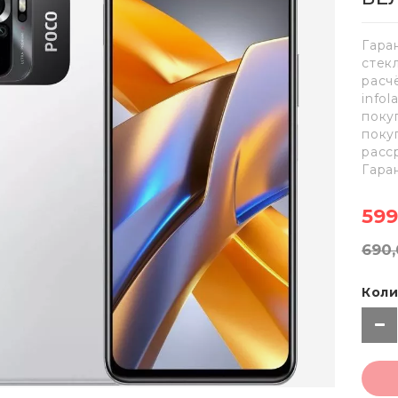
Гара
стек
расч
info
поку
поку
расс
Гара
599
690,
Коли