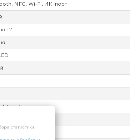
ooth, NFC, Wi-Fi, ИК-порт
й
id 12
id
LED
й
a Glass 3
atek
бора статистики
емный