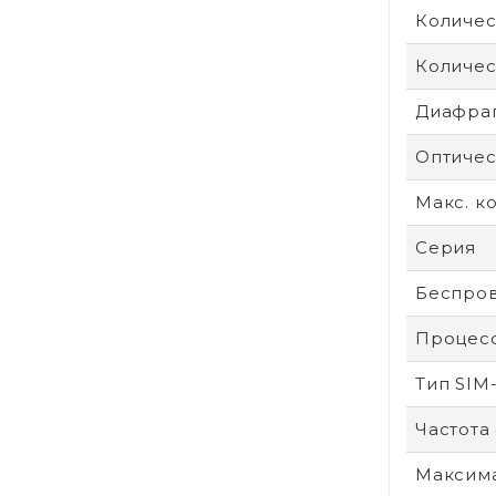
Количес
Количес
Диафра
Оптичес
Макс. к
Серия
Беспров
Процес
Тип SIM
Частота
Максим