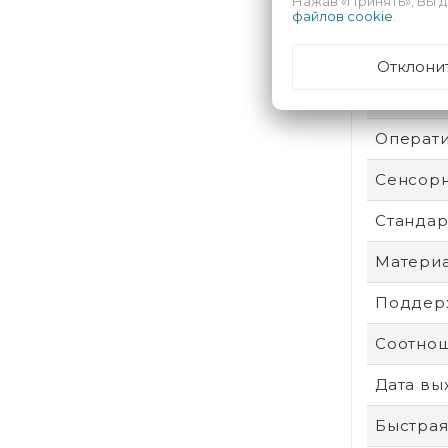
Нажав «Принять», Вы д
Безопас
файлов cookie
.
Техпроц
Отклони
Степень
Операти
Сенсор
Стандар
Материа
Поддерж
Соотнош
Дата вы
Быстрая