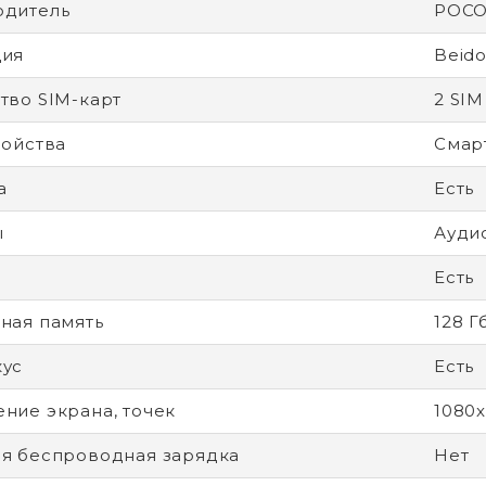
одитель
POC
ция
Beid
тво SIM-карт
2 SIM
ройства
Смар
а
Есть
ы
Ауди
Есть
ная память
128 Г
кус
Есть
ние экрана, точек
1080
я беспроводная зарядка
Нет