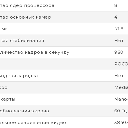
тво ядер процессора
8
тво основных камер
4
гма
f/1.8
кая стабилизация
Нет
оличество кадров в секунду
960
POCO
одная зарядка
Нет
сор
Media
-карты
Nano
 обновления экрана
60 Гц
альное разрешение видео
3840