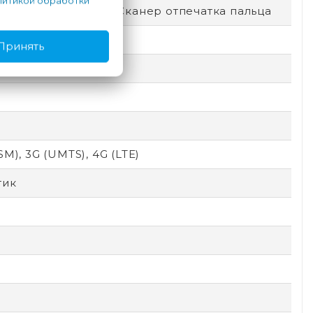
итикой обработки
окировка по лицу, Сканер отпечатка пальца
Принять
SM), 3G (UMTS), 4G (LTE)
тик