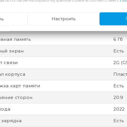
аете согласие на обработку файлов cookie в соответствии с
Пол
ность
Разбл
есс
12 нм
ть
Настроить
 защиты (IP)
IP53
вная память
6 Гб
ный экран
Есть
т связи
2G (G
л корпуса
Плас
ка карт памяти
Есть
ение сторон
20:9
хода
2022
 зарядка
Есть