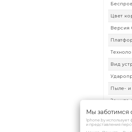
Беспро
Цвет ко
Версия
Платфо
Техноло
Вид уст
Удароп
Пыле- и
Защита 
Мы заботимся
Произво
1phone.by использует 
Аккумул
и представления пер