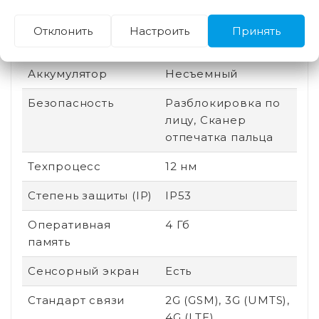
Производитель
Mediatek
Отклонить
Настроить
Принять
процессора
Аккумулятор
Несъемный
Безопасность
Разблокировка по
лицу, Сканер
отпечатка пальца
Техпроцесс
12 нм
Степень защиты (IP)
IP53
Оперативная
4 Гб
память
Сенсорный экран
Есть
Стандарт связи
2G (GSM), 3G (UMTS),
4G (LTE)