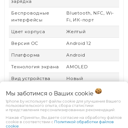
зарядка
Беспроводные
Bluetooth, NFC, Wi-
интерфейсы
Fi, ИК-порт
Цвет корпуса
Желтый
Версия ОС
Android 12
Платформа
Android
Технология экрана
AMOLED
Вид устройства
Новый
Ударопрочный
Нет
Мы заботимся о Ваших
cookie
корпус
1phone.by использует файлы cookie для улучшения Вашего
пользовательского опыта, сбора статистики
Пыле- и
Нет
и представления персонализированных рекомендаций.
влагозащита
Нажав «Принять», Вы даете согласие на обработку файлов
cookie в соответствии с
Политикой обработки файлов
cookie
.
Защита от царапин
Gorilla Glass 3