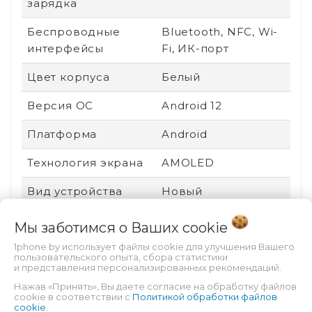
зарядка
Беспроводные
Bluetooth, NFC, Wi-
интерфейсы
Fi, ИК-порт
Цвет корпуса
Белый
Версия ОС
Android 12
Платформа
Android
Технология экрана
AMOLED
Вид устройства
Новый
Ударопрочный
Нет
Мы заботимся о Ваших
cookie
корпус
1phone.by использует файлы cookie для улучшения Вашего
пользовательского опыта, сбора статистики
Пыле- и
Нет
и представления персонализированных рекомендаций.
влагозащита
Нажав «Принять», Вы даете согласие на обработку файлов
cookie в соответствии с
Политикой обработки файлов
cookie
.
Защита от царапин
Gorilla Glass 3