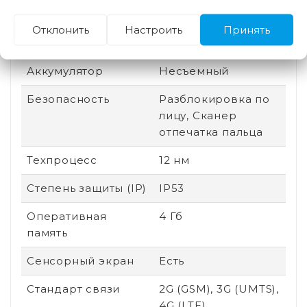
Производитель
Mediatek
Отклонить
Настроить
Принять
процессора
Аккумулятор
Несъемный
Безопасность
Разблокировка по
лицу, Сканер
отпечатка пальца
Техпроцесс
12 нм
Степень защиты (IP)
IP53
Оперативная
4 Гб
память
Сенсорный экран
Есть
Стандарт связи
2G (GSM), 3G (UMTS),
4G (LTE)