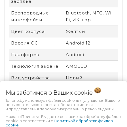
зарядка
Беспроводные
Bluetooth, NFC, Wi-
интерфейсы
Fi, ИК-порт
Цвет корпуса
Желтый
Версия ОС
Android 12
Платформа
Android
Технология экрана
AMOLED
Вид устройства
Новый
Ударопрочный
Нет
Мы заботимся о Ваших
cookie
корпус
1phone.by использует файлы cookie для улучшения Вашего
пользовательского опыта, сбора статистики
Пыле- и
Нет
и представления персонализированных рекомендаций.
влагозащита
Нажав «Принять», Вы даете согласие на обработку файлов
cookie в соответствии с
Политикой обработки файлов
cookie
.
Защита от царапин
Gorilla Glass 3