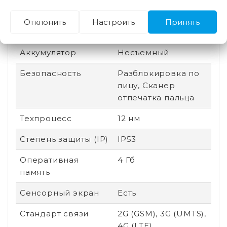
Производитель
Mediatek
Отклонить
Настроить
Принять
процессора
Аккумулятор
Несъемный
Безопасность
Разблокировка по
лицу, Сканер
отпечатка пальца
Техпроцесс
12 нм
Степень защиты (IP)
IP53
Оперативная
4 Гб
память
Сенсорный экран
Есть
Стандарт связи
2G (GSM), 3G (UMTS),
4G (LTE)