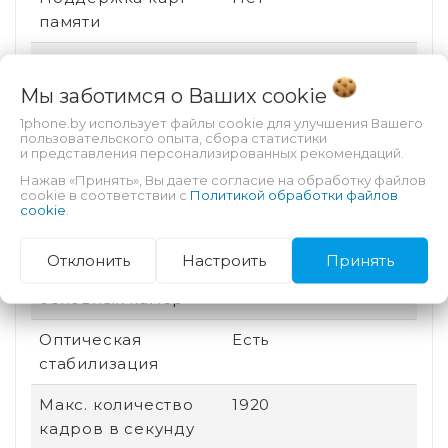
памяти
Соотношение
20:9
сторон
Мы заботимся о Ваших
cookie
1phone.by использует файлы cookie для улучшения Вашего
Дата выхода
2025
пользовательского опыта, сбора статистики
и представления персонализированных рекомендаций.
Быстрая зарядка
Есть
Нажав «Принять», Вы даете согласие на обработку файлов
cookie в соответствии с
Политикой обработки файлов
Количество ядер
8
cookie
.
процессора
Отклонить
Настроить
Принять
Количество
3
основных камер
Оптическая
Есть
стабилизация
Макс. количество
1920
кадров в секунду