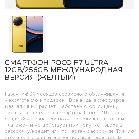
СМАРТФОН POCO F7 ULTRA
12GB/256GB МЕЖДУНАРОДНАЯ
ВЕРСИЯ (ЖЕЛТЫЙ)
Гарантия! 36 месяцев сервисного обслуживания!
Чехол/стекло в подарок! Все виды аксессуаров!
Безналичный расчёт. Работаем с юр. лицами,
писать на почту infolan24@gmail.com **Цена со
скидкой указана при покупке наличными одним
платежом и не действует при покупке товара в
рассрочку/кредит или по картам рассрочки. Точную
стоимость уточняйте у менеджера. Гарантия 12