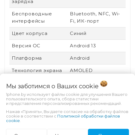
зарядка
Беспроводные
Bluetooth, NFC, Wi-
интерфейсы
Fi, ИК-порт
Цвет корпуса
Синий
Версия ОС
Android 13
Платформа
Android
Технология экрана
AMOLED
Вид устройства
Новый
Мы заботимся о Ваших
cookie
1phone.by использует файлы cookie для улучшения Вашего
Ударопрочный
Нет
пользовательского опыта, сбора статистики
корпус
и представления персонализированных рекомендаций.
Нажав «Принять», Вы даете согласие на обработку файлов
Пыле- и
Есть
cookie в соответствии с
Политикой обработки файлов
cookie
.
влагозащита
Защита от царапин
Gorilla Glass 5