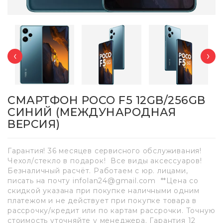
‹
›
СМАРТФОН POCO F5 12GB/256GB
СИНИЙ (МЕЖДУНАРОДНАЯ
ВЕРСИЯ)
Гарантия! 36 месяцев сервисного обслуживания!
Чехол/стекло в подарок! Все виды аксессуаров!
Безналичный расчёт. Работаем с юр. лицами,
писать на почту infolan24@gmail.com **Цена со
скидкой указана при покупке наличными одним
платежом и не действует при покупке товара в
рассрочку/кредит или по картам рассрочки. Точную
стоимость уточняйте у менеджера. Гарантия 12