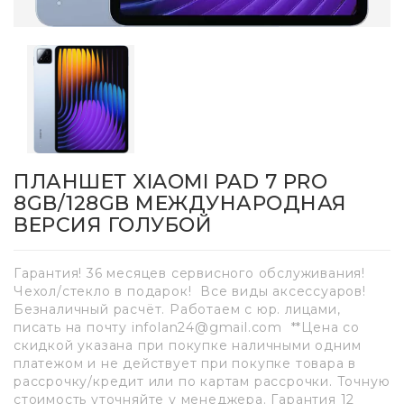
ПЛАНШЕТ XIAOMI PAD 7 PRO
8GB/128GB МЕЖДУНАРОДНАЯ
ВЕРСИЯ ГОЛУБОЙ
Гарантия! 36 месяцев сервисного обслуживания!
Чехол/стекло в подарок! Все виды аксессуаров!
Безналичный расчёт. Работаем с юр. лицами,
писать на почту infolan24@gmail.com **Цена со
скидкой указана при покупке наличными одним
платежом и не действует при покупке товара в
рассрочку/кредит или по картам рассрочки. Точную
стоимость уточняйте у менеджера. Гарантия 12