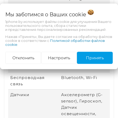
Графический
Qualcomm Adreno
Мы заботимся о Ваших
cookie
процессор
735
1phone.by использует файлы cookie для улучшения Вашего
пользовательского опыта, сбора статистики
Особенности
Автофокус,
и представления персонализированных рекомендаций.
тыловой камеры
Вспышка
Нажав «Принять», Вы даете согласие на обработку файлов
cookie в соответствии с
Политикой обработки файлов
Назначение
Для видео, Для игр,
cookie
.
Для работы
Отклонить
Настроить
Принять
Разъем для док-
Нет
станции
Беспроводная
Bluetooth, Wi-Fi
связь
Датчики
Акселерометр (G-
sensor), Гироскоп,
Датчик
освещенности,